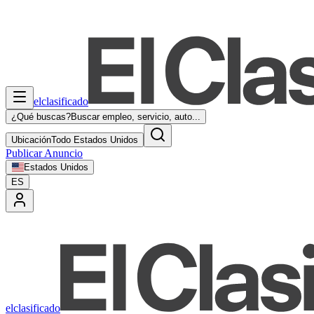
elclasificado
¿Qué buscas?
Buscar empleo, servicio, auto...
Ubicación
Todo Estados Unidos
Publicar Anuncio
Estados Unidos
ES
elclasificado