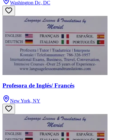
Washington Dc, DC
Profesora de Inglés/ Francés
New York, NY