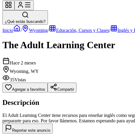
¿Qué estás buscando?
Inicio
/
Wyoming
/
Educación, Cursos y Clases
/
Inglés y
The Adult Learning Center
Hace 2 meses
Wyoming, WY
35
Vistas
Agregar a favoritos
Compartir
Descripción
El Adult Learning Center tiene recursos para enseñar inglés como s
prepararte para eso. Por favor llámenos. Estamos esperando para ay
Reportar este anuncio