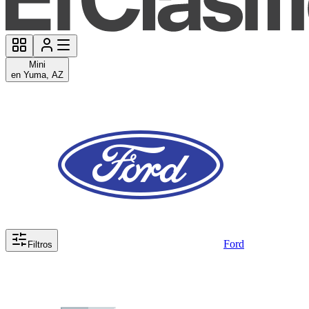
Mini
en Yuma, AZ
Ford
Filtros