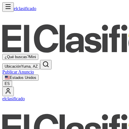
elclasificado
¿Qué buscas?
Mini
Ubicación
Yuma, AZ
Publicar Anuncio
Estados Unidos
ES
elclasificado