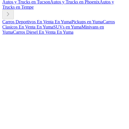
Autos y Trucks en Tucson
Autos y Trucks en Phoenix
Autos y
Trucks en Tempe
Carros Deportivos En Venta En Yuma
Pickups en Yuma
Carros
Clasicos En Venta En Yuma
SUVs en Yuma
Minivans en
Yuma
Carros Diesel En Venta En Yuma