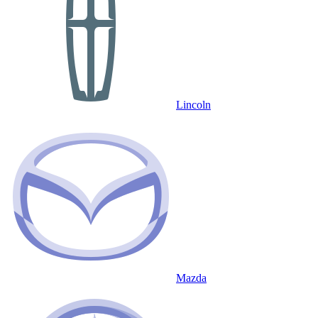
Lincoln
Mazda