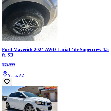
Ford Maverick 2024 AWD Lariat 4dr Supercrew 4.5
ft. SB
$35,999
Yuma, AZ