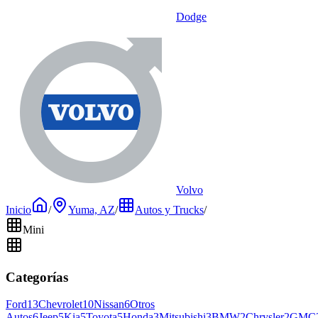
Dodge
Volvo
Inicio
/
Yuma, AZ
/
Autos y Trucks
/
Mini
Categorías
Ford
13
Chevrolet
10
Nissan
6
Otros
Autos
6
Jeep
5
Kia
5
Toyota
5
Honda
3
Mitsubishi
3
BMW
2
Chrysler
2
GMC