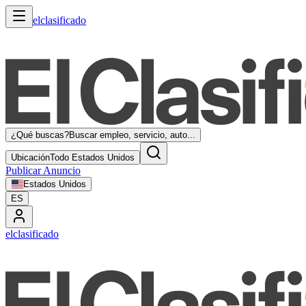
elclasificado
¿Qué buscas?
Buscar empleo, servicio, auto...
Ubicación
Todo Estados Unidos
Publicar Anuncio
Estados Unidos
ES
elclasificado