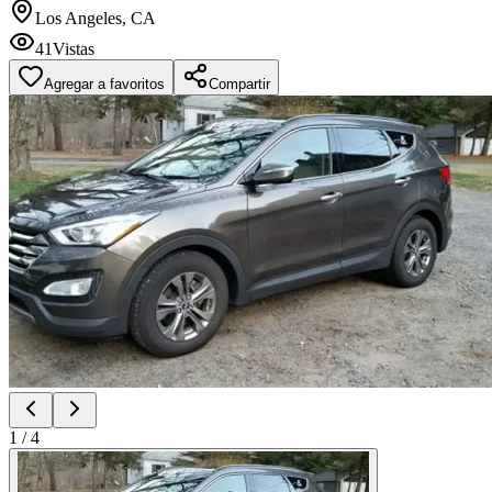
Los Angeles, CA
41
Vistas
Agregar a favoritos
Compartir
1
/
4