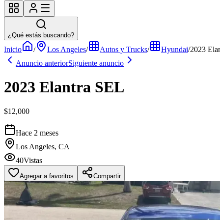
¿Qué estás buscando?
Inicio
/
Los Angeles
/
Autos y Trucks
/
Hyundai
/
2023 Ela
Anuncio anterior
Siguiente anuncio
2023 Elantra SEL
$12,000
Hace 2 meses
Los Angeles, CA
40
Vistas
Agregar a favoritos
Compartir