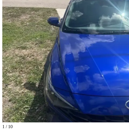
1
/
10