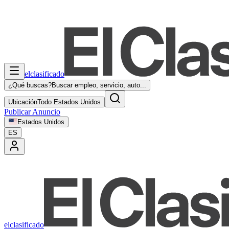
elclasificado
¿Qué buscas?
Buscar empleo, servicio, auto...
Ubicación
Todo Estados Unidos
Publicar Anuncio
Estados Unidos
ES
elclasificado