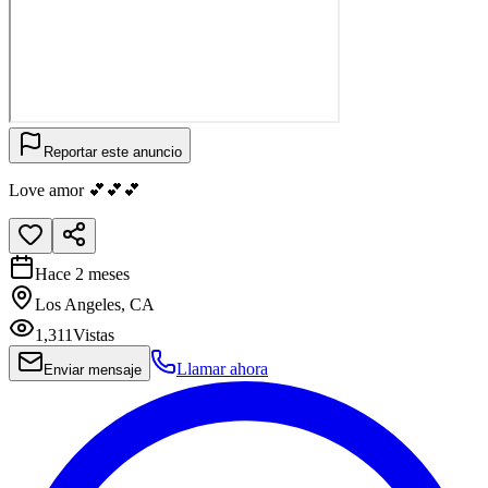
Reportar este anuncio
Love amor 💕💕💕
Hace 2 meses
Los Angeles, CA
1,311
Vistas
Llamar ahora
Enviar mensaje