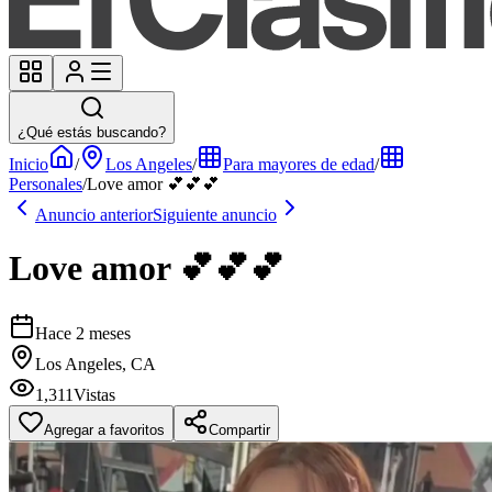
¿Qué estás buscando?
Inicio
/
Los Angeles
/
Para mayores de edad
/
Personales
/
Love amor 💕💕💕
Anuncio anterior
Siguiente anuncio
Love amor 💕💕💕
Hace 2 meses
Los Angeles, CA
1,311
Vistas
Agregar a favoritos
Compartir