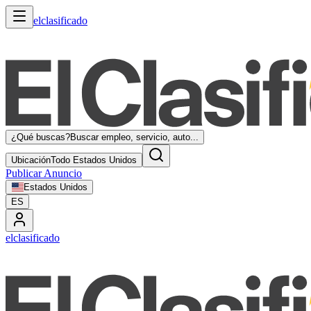
elclasificado
¿Qué buscas?
Buscar empleo, servicio, auto...
Ubicación
Todo Estados Unidos
Publicar Anuncio
Estados Unidos
ES
elclasificado