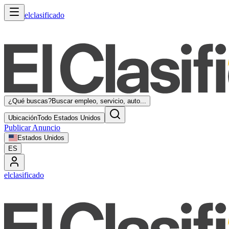
elclasificado
¿Qué buscas?
Buscar empleo, servicio, auto...
Ubicación
Todo Estados Unidos
Publicar Anuncio
Estados Unidos
ES
elclasificado