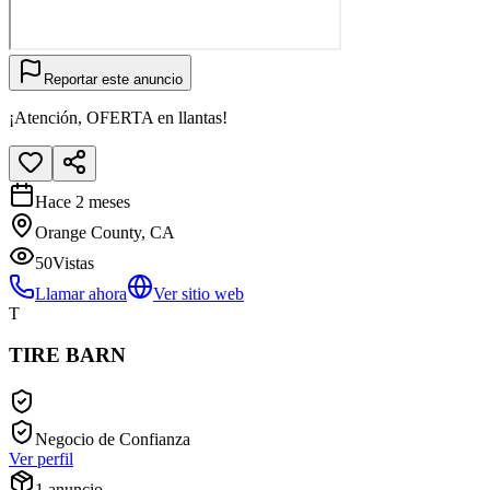
Reportar este anuncio
¡Atención, OFERTA en llantas!
Hace 2 meses
Orange County, CA
50
Vistas
Llamar ahora
Ver sitio web
T
TIRE BARN
Negocio de Confianza
Ver perfil
1
anuncio