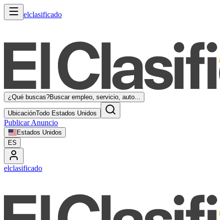
elclasificado
¿Qué buscas?
Buscar empleo, servicio, auto...
Ubicación
Todo Estados Unidos
Publicar Anuncio
Estados Unidos
ES
elclasificado