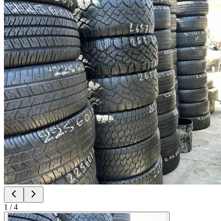
1
/
4