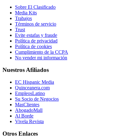
Sobre El Clasificado
Media Kits
Trabajos
Términos de servicio
Trust
Evite estafas y fraude
Política de privacidad
Política de cookies
Cumplimiento de la CCPA
No vender mi información
Nuestros Afiliados
EC Hispanic Media
Quinceanera.com
EmpleosLatino
Su Socio de Negocios
MasClientes
AbogadoMall
Al Borde
Vivela Revista
Otros Enlaces