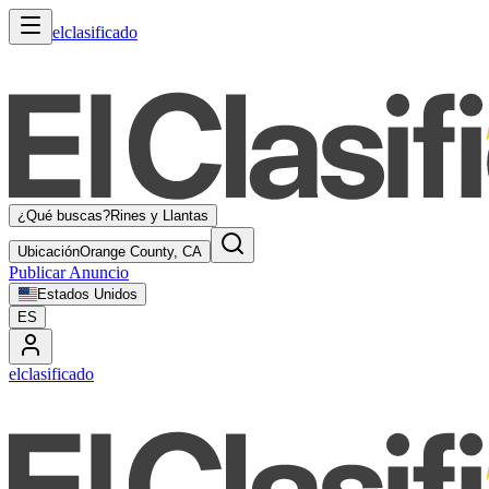
elclasificado
¿Qué buscas?
Rines y Llantas
Ubicación
Orange County, CA
Publicar Anuncio
Estados Unidos
ES
elclasificado