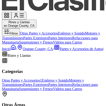
Rines y Llantas
en Orange County, CA
Otras Partes y Accesorios
Estéreos y Sonido
Motores y
Filtros
Transmisiones
Partes Exteriores
Partes Interiores
Refacciones para
Maquinaria
Suspensiones y Frenos
Vidrios para Carros
Inicio
/
Orange County, CA
/
Partes y Accesorios de Autos
/
Rines y Llantas
Categorías
Otras Partes y Accesorios
1
Estéreos y Sonido
Motores y
Transmisiones
Partes Exteriores
Partes Interiores
Refacciones para
Maquinaria
Suspensiones y Frenos
Vidrios para Carros
Otras Áreas