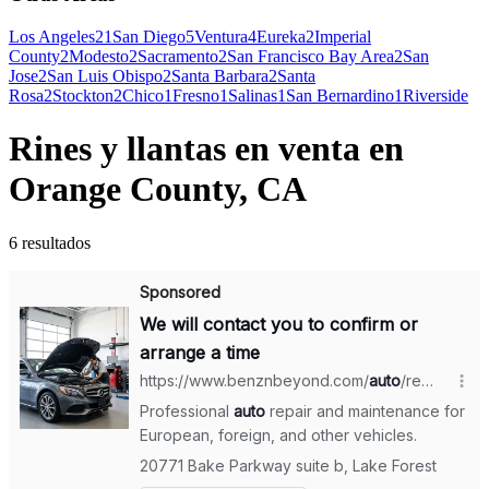
Los Angeles
21
San Diego
5
Ventura
4
Eureka
2
Imperial
County
2
Modesto
2
Sacramento
2
San Francisco Bay Area
2
San
Jose
2
San Luis Obispo
2
Santa Barbara
2
Santa
Rosa
2
Stockton
2
Chico
1
Fresno
1
Salinas
1
San Bernardino
1
Riverside
Rines y llantas en venta en
Orange County, CA
6 resultados