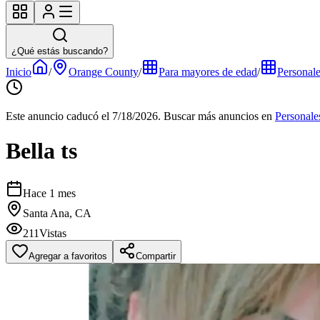
¿Qué estás buscando?
Inicio
/
Orange County
/
Para mayores de edad
/
Personal
Este anuncio caducó el 7/18/2026.
Buscar más anuncios en
Personale
Bella ts
Hace 1 mes
Santa Ana, CA
211
Vistas
Agregar a favoritos
Compartir