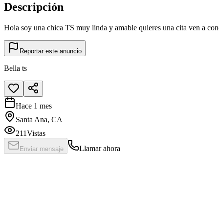
Descripción
Hola soy una chica TS muy linda y amable quieres una cita ven a co
Reportar este anuncio
Bella ts
Hace 1 mes
Santa Ana, CA
211
Vistas
Llamar ahora
Enviar mensaje