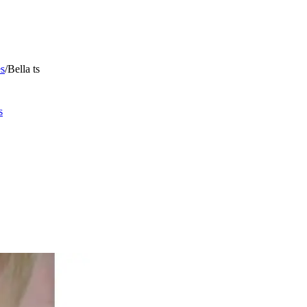
es
/
Bella ts
s