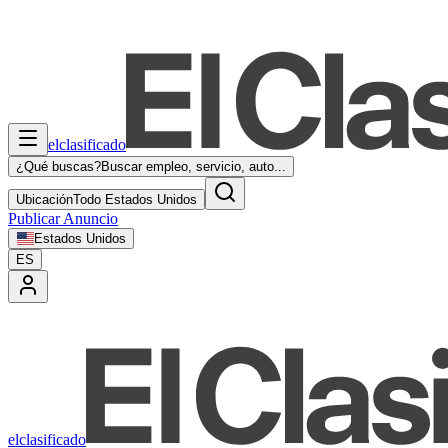
elclasificado
¿Qué buscas?
Buscar empleo, servicio, auto...
Ubicación
Todo Estados Unidos
Publicar Anuncio
Estados Unidos
ES
elclasificado