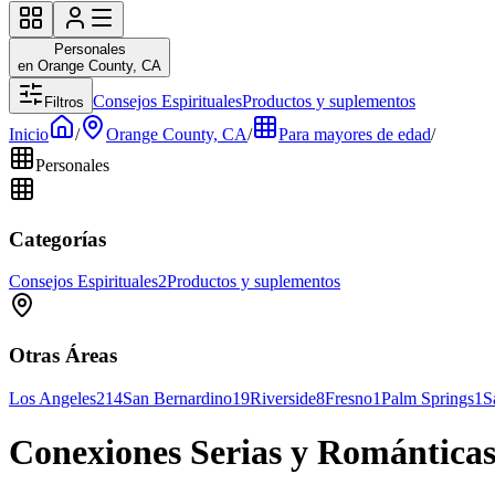
Personales
en Orange County, CA
Consejos Espirituales
Productos y suplementos
Filtros
Inicio
/
Orange County, CA
/
Para mayores de edad
/
Personales
Categorías
Consejos Espirituales
2
Productos y suplementos
Otras Áreas
Los Angeles
214
San Bernardino
19
Riverside
8
Fresno
1
Palm Springs
1
S
Conexiones Serias y Romántica