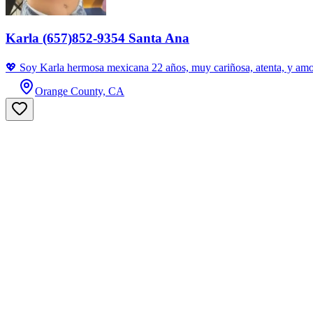
Karla (657)852-9354 Santa Ana
💖 Soy Karla hermosa mexicana 22 años, muy cariñosa, atenta, y a
Orange County, CA