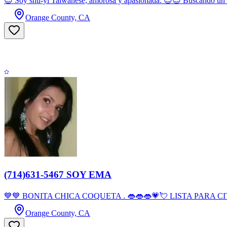
😍 Soy shu-yi Taiwanese, amorosa y apasionada. 😍😍 Buscando un h
Orange County, CA
(714)631-5467 SOY EMA
💙💙 BONITA CHICA COQUETA . 👄👄👄💗💘 LISTA PARA CI
Orange County, CA