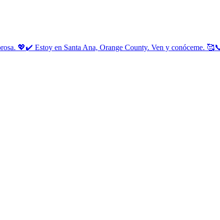
morosa. 💖✔️ Estoy en Santa Ana, Orange County. Ven y conóceme. 🥰