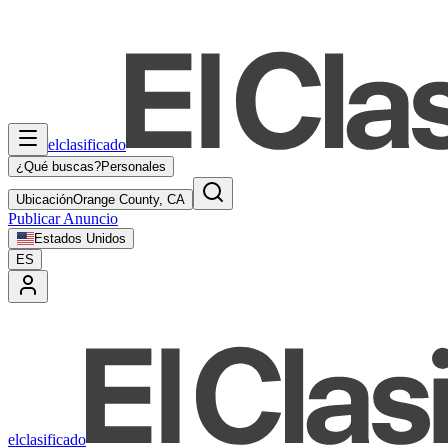
elclasificado
¿Qué buscas?
Personales
Ubicación
Orange County, CA
Publicar Anuncio
Estados Unidos
ES
elclasificado