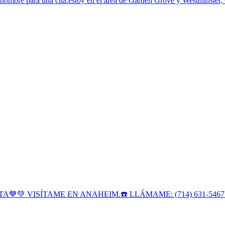
ombre para una cita.estoy en el área de Garden Grove y Westminster,
TA💙💚 VISÍTAME EN ANAHEIM.☎️ LLÁMAME: (714) 631-5467