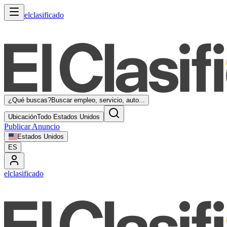
elclasificado
¿Qué buscas?
Buscar empleo, servicio, auto...
Ubicación
Todo Estados Unidos
Publicar Anuncio
Estados Unidos
ES
elclasificado