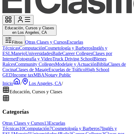
Educación, Cursos y Clases
en Los Angeles, CA
Otras Clases y Cursos
Escuelas
Filtros
Técnicas
Computación
Cosmetología y Barberos
Inglés y
ESL
Manejo
Universidades
Baile
Career Colleges
Clases por
Internet
Fotografía y Video
Truck Driving School
Bienes
Raíces
Community Colleges
Modelaje y Actuación
Biblia
Clases de
Cocina
Clases de Masaje
Escuelas de Tráfico
High School
GED
Income tax
MBA
Notary Public
Inicio
/
Los Angeles, CA
/
Educación, Cursos y Clases
Categorías
Otras Clases y Cursos
13
Escuelas
Técnicas
10
Computación
7
Cosmetología y Barberos
7
Inglés y
ESL
5
Manejo
5
Universidades
4
Baile
3
Career Colleges
3
Clases por