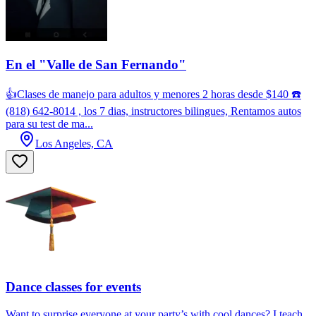
En el "Valle de San Fernando"
👍Clases de manejo para adultos y menores 2 horas desde $140 ☎️
(818) 642-8014 , los 7 dias, instructores bilingues, Rentamos autos
para su test de ma...
Los Angeles, CA
Dance classes for events
Want to surprise everyone at your party’s with cool dances? I teach