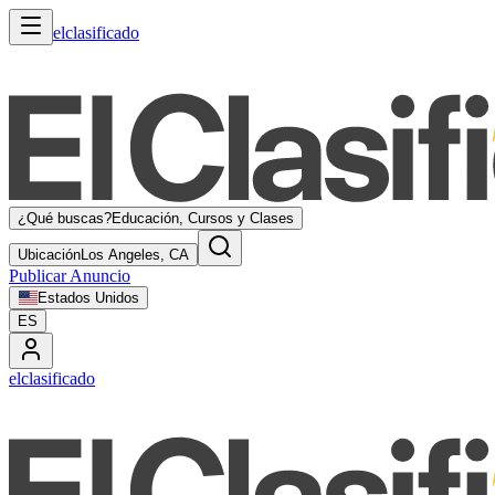
elclasificado
¿Qué buscas?
Educación, Cursos y Clases
Ubicación
Los Angeles, CA
Publicar Anuncio
Estados Unidos
ES
elclasificado