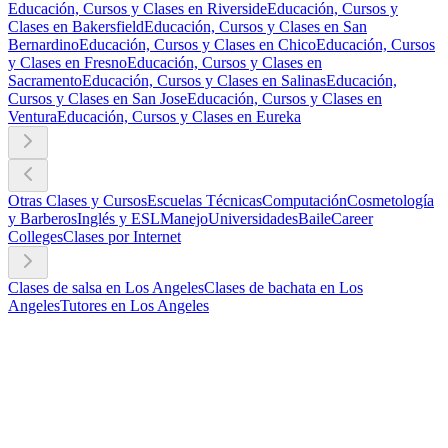
Educación, Cursos y Clases en Riverside
Educación, Cursos y
Clases en Bakersfield
Educación, Cursos y Clases en San
Bernardino
Educación, Cursos y Clases en Chico
Educación, Cursos
y Clases en Fresno
Educación, Cursos y Clases en
Sacramento
Educación, Cursos y Clases en Salinas
Educación,
Cursos y Clases en San Jose
Educación, Cursos y Clases en
Ventura
Educación, Cursos y Clases en Eureka
Otras Clases y Cursos
Escuelas Técnicas
Computación
Cosmetología
y Barberos
Inglés y ESL
Manejo
Universidades
Baile
Career
Colleges
Clases por Internet
Clases de salsa en Los Angeles
Clases de bachata en Los
Angeles
Tutores en Los Angeles