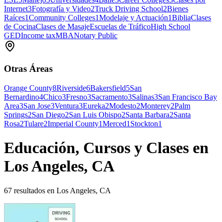
Internet
3
Fotografía y Video
2
Truck Driving School
2
Bienes
Raíces
1
Community Colleges
1
Modelaje y Actuación
1
Biblia
Clases
de Cocina
Clases de Masaje
Escuelas de Tráfico
High School
GED
Income tax
MBA
Notary Public
Otras Áreas
Orange County
8
Riverside
6
Bakersfield
5
San
Bernardino
4
Chico
3
Fresno
3
Sacramento
3
Salinas
3
San Francisco Bay
Area
3
San Jose
3
Ventura
3
Eureka
2
Modesto
2
Monterey
2
Palm
Springs
2
San Diego
2
San Luis Obispo
2
Santa Barbara
2
Santa
Rosa
2
Tulare
2
Imperial County
1
Merced
1
Stockton
1
Educación, Cursos y Clases en
Los Angeles, CA
67 resultados en Los Angeles, CA