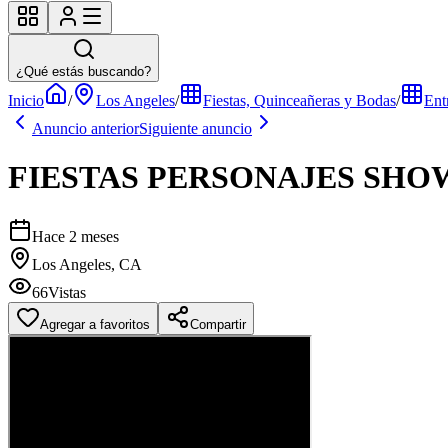
¿Qué estás buscando?
Inicio
/
Los Angeles
/
Fiestas, Quinceañeras y Bodas
/
Ent
Anuncio anterior
Siguiente anuncio
FIESTAS PERSONAJES SHO
Hace 2 meses
Los Angeles, CA
66
Vistas
Agregar a favoritos
Compartir