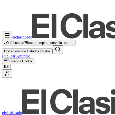
elclasificado
¿Qué buscas?
Buscar empleo, servicio, auto...
Ubicación
Todo Estados Unidos
Publicar Anuncio
Estados Unidos
ES
elclasificado