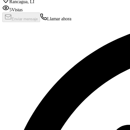
Rancagua, LI
5
Vistas
Llamar ahora
Enviar mensaje