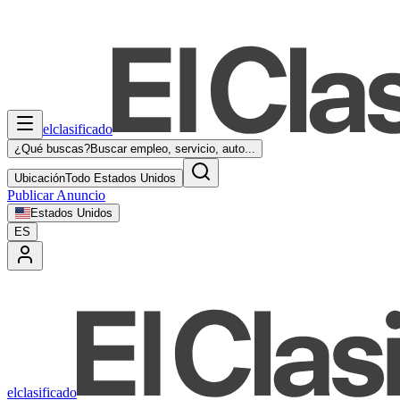
elclasificado
¿Qué buscas?
Buscar empleo, servicio, auto...
Ubicación
Todo Estados Unidos
Publicar Anuncio
Estados Unidos
ES
elclasificado