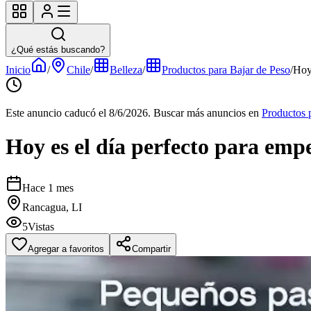
¿Qué estás buscando?
Inicio
/
Chile
/
Belleza
/
Productos para Bajar de Peso
/
Hoy 
Este anuncio caducó el 8/6/2026.
Buscar más anuncios en
Productos 
Hoy es el día perfecto para emp
Hace 1 mes
Rancagua, LI
5
Vistas
Agregar a favoritos
Compartir