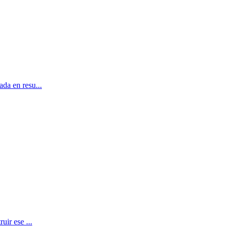
da en resu...
uir ese ...