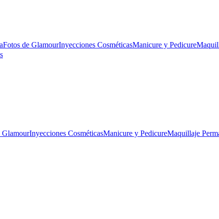
a
Fotos de Glamour
Inyecciones Cosméticas
Manicure y Pedicure
Maquil
s
e Glamour
Inyecciones Cosméticas
Manicure y Pedicure
Maquillaje Perm