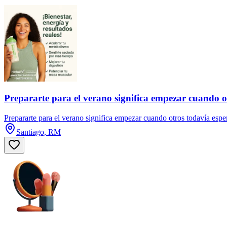
Prepararte para el verano significa empezar cuando o
Prepararte para el verano significa empezar cuando otros todavía espe
Santiago, RM