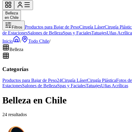
Belleza
en Chile
Productos para Bajar de Peso
Cirugía Láser
Cirugía Plástic
Filtros
de Estaciones
Salones de Belleza
Spas y Faciales
Tatuajes
Uñas Acrílica
Inicio
/
Todo Chile
/
Belleza
Categorías
Productos para Bajar de Peso
24
Cirugía Láser
Cirugía Plástica
Fotos d
Estaciones
Salones de Belleza
Spas y Faciales
Tatuajes
Uñas Acrílicas
Belleza en Chile
24 resultados