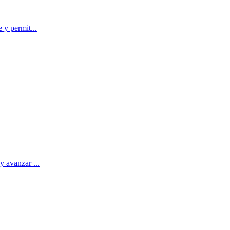
 y permit...
y avanzar ...