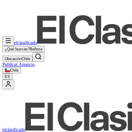
elclasificado
¿Qué buscas?
Belleza
Ubicación
Chile
Publicar Anuncio
Chile
ES
elclasificado