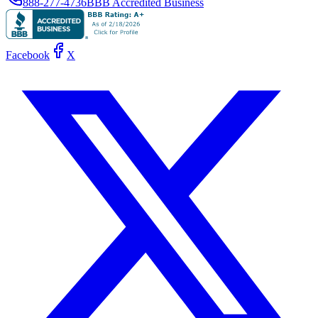
888-277-4736
BBB Accredited Business
Facebook
X