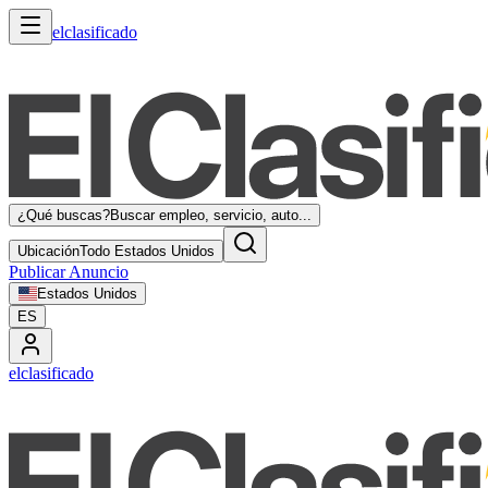
elclasificado
¿Qué buscas?
Buscar empleo, servicio, auto...
Ubicación
Todo Estados Unidos
Publicar Anuncio
Estados Unidos
ES
elclasificado