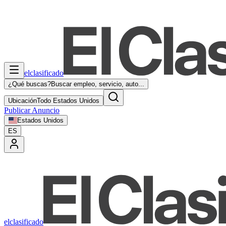
elclasificado
¿Qué buscas?
Buscar empleo, servicio, auto...
Ubicación
Todo Estados Unidos
Publicar Anuncio
Estados Unidos
ES
elclasificado