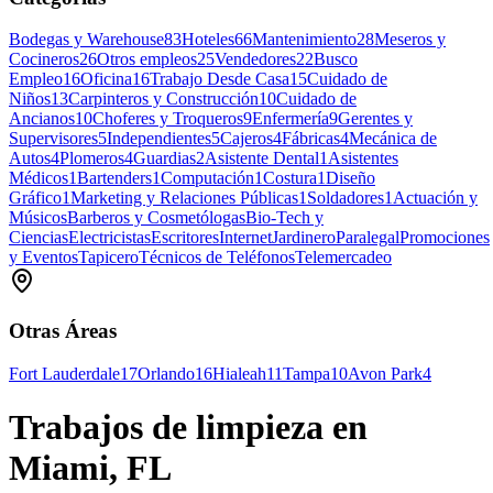
Bodegas y Warehouse
83
Hoteles
66
Mantenimiento
28
Meseros y
Cocineros
26
Otros empleos
25
Vendedores
22
Busco
Empleo
16
Oficina
16
Trabajo Desde Casa
15
Cuidado de
Niños
13
Carpinteros y Construcción
10
Cuidado de
Ancianos
10
Choferes y Troqueros
9
Enfermería
9
Gerentes y
Supervisores
5
Independientes
5
Cajeros
4
Fábricas
4
Mecánica de
Autos
4
Plomeros
4
Guardias
2
Asistente Dental
1
Asistentes
Médicos
1
Bartenders
1
Computación
1
Costura
1
Diseño
Gráfico
1
Marketing y Relaciones Públicas
1
Soldadores
1
Actuación y
Músicos
Barberos y Cosmetólogas
Bio-Tech y
Ciencias
Electricistas
Escritores
Internet
Jardinero
Paralegal
Promociones
y Eventos
Tapicero
Técnicos de Teléfonos
Telemercadeo
Otras Áreas
Fort Lauderdale
17
Orlando
16
Hialeah
11
Tampa
10
Avon Park
4
Trabajos de limpieza en
Miami, FL