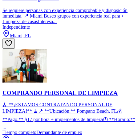
Se requiere personas con experiencia comprobable y disposición
inmediata. 📍 Miami Busco grupos con experiencia real para •
Limpieza de casasInteresa...
Independiente
Miami, FL
COMPRANDO PERSONAL DE LIMPIEZA
🧹 **¡ESTAMOS CONTRATANDO PERSONAL DE
LIMPIEZA!** 🧹📍 **Ubicación:** Pompano Beach, FL💰
**Pago:** $17 por hora + implementos de limpieza🕐 **Horario:**
...
Tiempo completo
Demandante de empleo