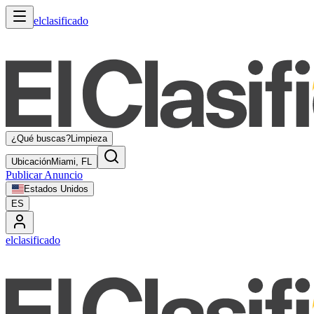
elclasificado
¿Qué buscas?
Limpieza
Ubicación
Miami, FL
Publicar Anuncio
Estados Unidos
ES
elclasificado