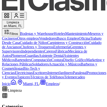
Limpieza
en Miami, FL
Bodegas y Warehouse
Hoteles
Mantenimiento
Meseros y
Filtros
Cocineros
Otros empleos
Vendedores
Busco Empleo
Oficina
Trabajo
Desde Casa
Cuidado de Niños
Carpinteros y Construcción
Cuidado
de Ancianos
Choferes y Troqueros
Enfermería
Gerentes y
Supervisores
Independientes
Cajeros
Fábricas
Mecánica de
Autos
Plomeros
Guardias
Asistente Dental
Asistentes
Médicos
Bartenders
Computación
Costura
Diseño Gráfico
Marketing y
Relaciones Públicas
Soldadores
Actuación y Músicos
Barberos y
Cosmetólogas
Bio-Tech y
Ciencias
Electricistas
Escritores
Internet
Jardinero
Paralegal
Promociones
y Eventos
Tapicero
Técnicos de Teléfonos
Telemercadeo
Inicio
/
Miami, FL
/
Empleos
/
Limpieza
Categorías