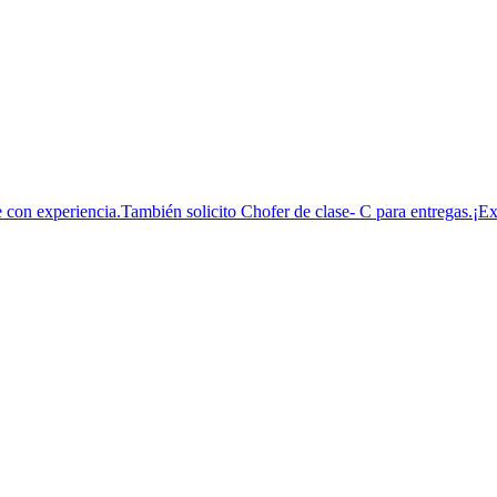
e con experiencia.También solicito Chofer de clase- C para entregas.¡Ex