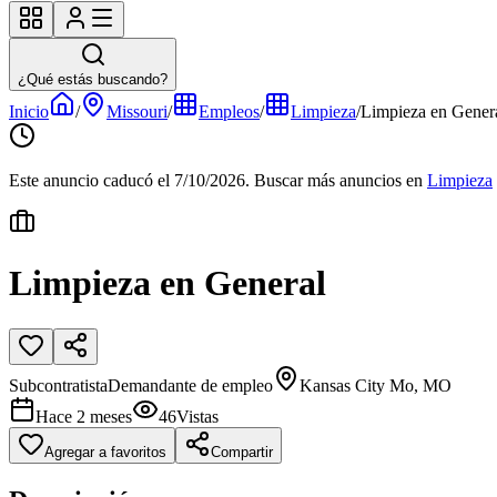
¿Qué estás buscando?
Inicio
/
Missouri
/
Empleos
/
Limpieza
/
Limpieza en Gener
Este anuncio caducó el 7/10/2026.
Buscar más anuncios en
Limpieza
Limpieza en General
Subcontratista
Demandante de empleo
Kansas City Mo, MO
Hace 2 meses
46
Vistas
Agregar a favoritos
Compartir