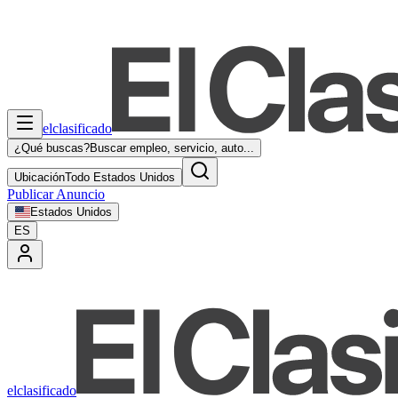
elclasificado
¿Qué buscas?
Buscar empleo, servicio, auto...
Ubicación
Todo Estados Unidos
Publicar Anuncio
Estados Unidos
ES
elclasificado