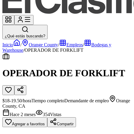
¿Qué estás buscando?
Inicio
/
Orange County
/
Empleos
/
Bodegas y
Warehouse
/
OPERADOR DE FORKLIFT
OPERADOR DE FORKLIFT
$18-19.50/hora
Tiempo completo
Demandante de empleo
Orange
County, CA
Hace 2 meses
354
Vistas
Agregar a favoritos
Compartir