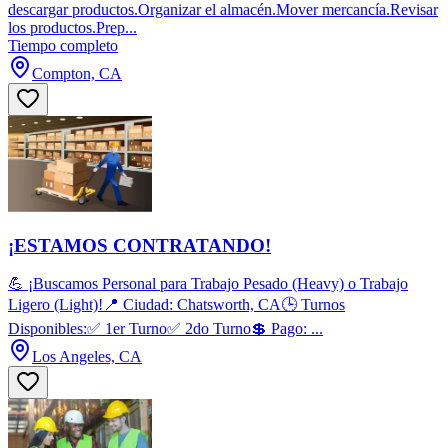
descargar productos.Organizar el almacén.Mover mercancía.Revisar
los productos.Prep...
Tiempo completo
Compton, CA
¡ESTAMOS CONTRATANDO!
💪 ¡Buscamos Personal para Trabajo Pesado (Heavy) o Trabajo
Ligero (Light)!📍 Ciudad: Chatsworth, CA🕒 Turnos
Disponibles:✅ 1er Turno✅ 2do Turno💲 Pago: ...
Los Angeles, CA