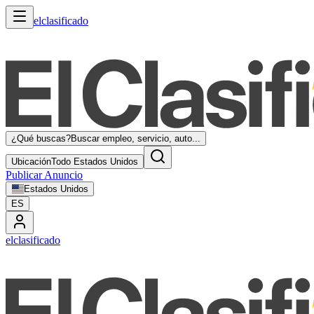
elclasificado
¿Qué buscas?
Buscar empleo, servicio, auto...
Ubicación
Todo Estados Unidos
Publicar Anuncio
Estados Unidos
ES
elclasificado