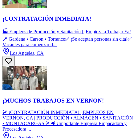
¡CONTRATACIÓN INMEDIATA!
🏭 Empleos de Producción y Sanitación | ¡Empieza a Trabajar Ya!
📍 Gardena • Carson • Torrance✅ ¡Se aceptan personas sin cita!✅
Vacantes para comenzar d...
Los Angeles, CA
¡MUCHOS TRABAJOS EN VERNON!
🚨 ¡CONTRATACIÓN INMEDIATA! | EMPLEOS EN
VERNON, CA | PRODUCCIÓN • ALMACÉN • SANITACIÓN
• MONTACARGAS 🚨🥩 ¡Importante Empresa Empacadora y
Procesadora ...
Los Angeles, CA