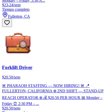
Monday – Friday, 5:30 A...
$23-24/sem
Tiempo completo
Fullerton, CA
Forklift Driver
$20.50/sem
🚨 PHARAOH STAFFING — NOW HIRING! 🚨 📍
FULLERTON, CALIFORNIA ❄️ 2ND SHIFT — STAND-UP
REACH OPERATOR ❄️ 💰 $20.50 PER HOUR 📅 Monday –
Friday ⏰ 2:30 PM – ...
$20.50/sem