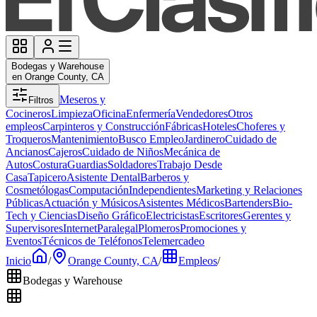
Bodegas y Warehouse
en Orange County, CA
Meseros y
Filtros
Cocineros
Limpieza
Oficina
Enfermería
Vendedores
Otros
empleos
Carpinteros y Construcción
Fábricas
Hoteles
Choferes y
Troqueros
Mantenimiento
Busco Empleo
Jardinero
Cuidado de
Ancianos
Cajeros
Cuidado de Niños
Mecánica de
Autos
Costura
Guardias
Soldadores
Trabajo Desde
Casa
Tapicero
Asistente Dental
Barberos y
Cosmetólogas
Computación
Independientes
Marketing y Relaciones
Públicas
Actuación y Músicos
Asistentes Médicos
Bartenders
Bio-
Tech y Ciencias
Diseño Gráfico
Electricistas
Escritores
Gerentes y
Supervisores
Internet
Paralegal
Plomeros
Promociones y
Eventos
Técnicos de Teléfonos
Telemercadeo
Inicio
/
Orange County, CA
/
Empleos
/
Bodegas y Warehouse