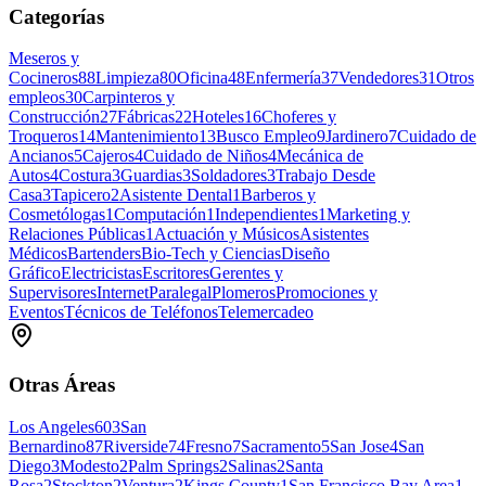
Categorías
Meseros y
Cocineros
88
Limpieza
80
Oficina
48
Enfermería
37
Vendedores
31
Otros
empleos
30
Carpinteros y
Construcción
27
Fábricas
22
Hoteles
16
Choferes y
Troqueros
14
Mantenimiento
13
Busco Empleo
9
Jardinero
7
Cuidado de
Ancianos
5
Cajeros
4
Cuidado de Niños
4
Mecánica de
Autos
4
Costura
3
Guardias
3
Soldadores
3
Trabajo Desde
Casa
3
Tapicero
2
Asistente Dental
1
Barberos y
Cosmetólogas
1
Computación
1
Independientes
1
Marketing y
Relaciones Públicas
1
Actuación y Músicos
Asistentes
Médicos
Bartenders
Bio-Tech y Ciencias
Diseño
Gráfico
Electricistas
Escritores
Gerentes y
Supervisores
Internet
Paralegal
Plomeros
Promociones y
Eventos
Técnicos de Teléfonos
Telemercadeo
Otras Áreas
Los Angeles
603
San
Bernardino
87
Riverside
74
Fresno
7
Sacramento
5
San Jose
4
San
Diego
3
Modesto
2
Palm Springs
2
Salinas
2
Santa
Rosa
2
Stockton
2
Ventura
2
Kings County
1
San Francisco Bay Area
1