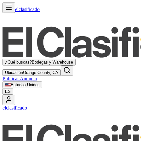
elclasificado
¿Qué buscas?
Bodegas y Warehouse
Ubicación
Orange County, CA
Publicar Anuncio
Estados Unidos
ES
elclasificado