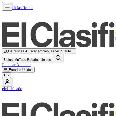
elclasificado
¿Qué buscas?
Buscar empleo, servicio, auto...
Ubicación
Todo Estados Unidos
Publicar Anuncio
Estados Unidos
ES
elclasificado