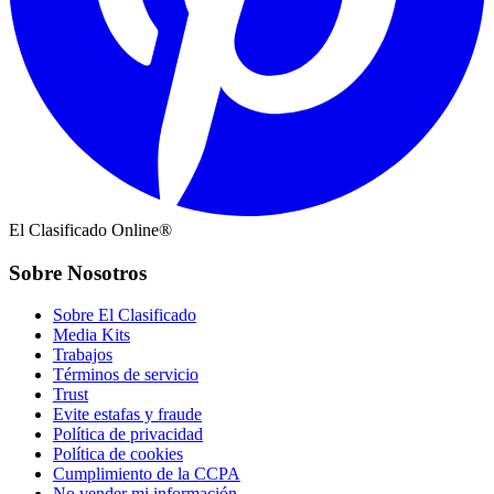
El Clasificado Online®
Sobre Nosotros
Sobre El Clasificado
Media Kits
Trabajos
Términos de servicio
Trust
Evite estafas y fraude
Política de privacidad
Política de cookies
Cumplimiento de la CCPA
No vender mi información