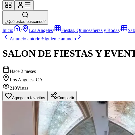
¿Qué estás buscando?
Inicio
/
Los Angeles
/
Fiestas, Quinceañeras y Bodas
/
Sal
Anuncio anterior
Siguiente anuncio
SALON DE FIESTAS Y EVEN
Hace 2 meses
Los Angeles, CA
210
Vistas
Agregar a favoritos
Compartir