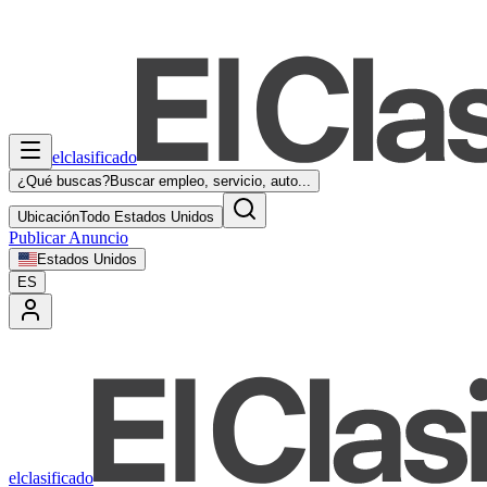
elclasificado
¿Qué buscas?
Buscar empleo, servicio, auto...
Ubicación
Todo Estados Unidos
Publicar Anuncio
Estados Unidos
ES
elclasificado