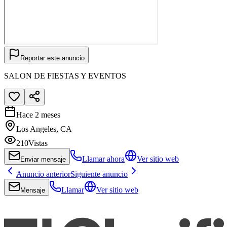
Reportar este anuncio
SALON DE FIESTAS Y EVENTOS
Hace 2 meses
Los Angeles, CA
210
Vistas
Llamar ahora
Ver sitio web
Enviar mensaje
Anuncio anterior
Siguiente anuncio
Llamar
Ver sitio web
Mensaje