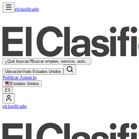
elclasificado
¿Qué buscas?
Buscar empleo, servicio, auto...
Ubicación
Todo Estados Unidos
Publicar Anuncio
Estados Unidos
ES
elclasificado