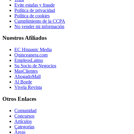
Evite estafas y fraude
Política de privacidad
Política de cookies
Cumplimiento de la CCPA
No vender mi información
Nuestros Afiliados
EC Hispanic Media
Quinceanera.com
EmpleosLatino
Su Socio de Negocios
MasClientes
AbogadoMall
Al Borde
Vivela Revista
Otros Enlaces
Comunidad
Concursos
Artículos
Categorías
Áreas