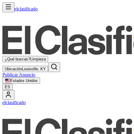
elclasificado
¿Qué buscas?
Limpieza
Ubicación
Louisville, KY
Publicar Anuncio
Estados Unidos
ES
elclasificado