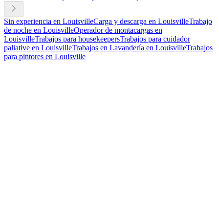
Sin experiencia en Louisville
Carga y descarga en Louisville
Trabajo
de noche en Louisville
Operador de montacargas en
Louisville
Trabajos para housekeepers
Trabajos para cuidador
paliative en Louisville
Trabajos en Lavandería en Louisville
Trabajos
para pintores en Louisville