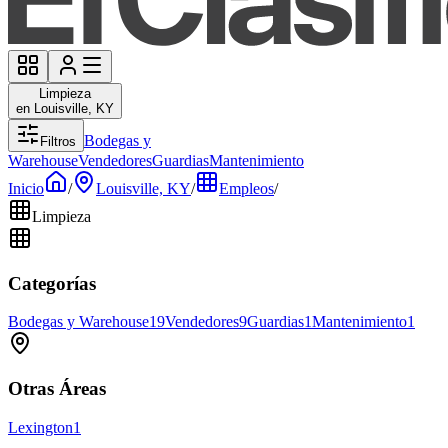
Limpieza
en Louisville, KY
Bodegas y
Filtros
Warehouse
Vendedores
Guardias
Mantenimiento
Inicio
/
Louisville, KY
/
Empleos
/
Limpieza
Categorías
Bodegas y Warehouse
19
Vendedores
9
Guardias
1
Mantenimiento
1
Otras Áreas
Lexington
1