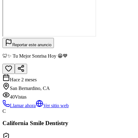
Reportar este anuncio
🦷✨ Tu Mejor Sonrisa Hoy 😁💙
Hace 2 meses
San Bernardino, CA
40
Vistas
Llamar ahora
Ver sitio web
C
California Smile Dentistry