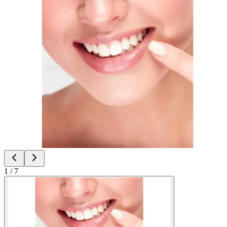
1
/
7