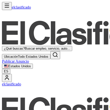
elclasificado
¿Qué buscas?
Buscar empleo, servicio, auto...
Ubicación
Todo Estados Unidos
Publicar Anuncio
Estados Unidos
ES
elclasificado