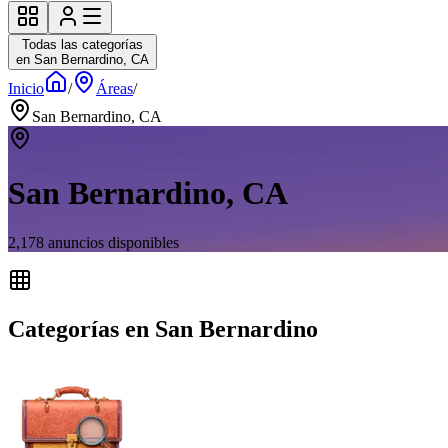
Todas las categorías
en San Bernardino, CA
Inicio
/
Áreas
/
San Bernardino, CA
San Bernardino, CA
2,178
anuncios disponibles
Categorías en San Bernardino