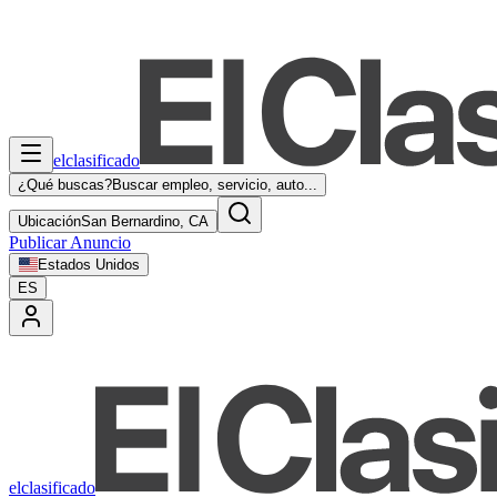
elclasificado
¿Qué buscas?
Buscar empleo, servicio, auto...
Ubicación
San Bernardino, CA
Publicar Anuncio
Estados Unidos
ES
elclasificado