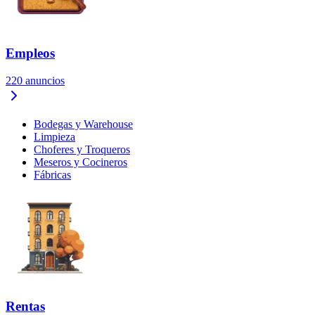
Empleos
220
anuncios
Bodegas y Warehouse
Limpieza
Choferes y Troqueros
Meseros y Cocineros
Fábricas
Rentas