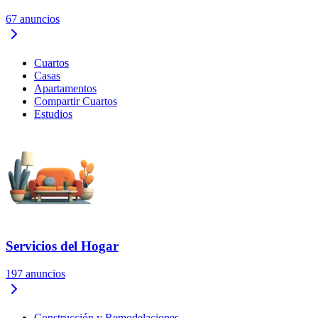
67
anuncios
Cuartos
Casas
Apartamentos
Compartir Cuartos
Estudios
Servicios del Hogar
197
anuncios
Construcción y Remodelaciones