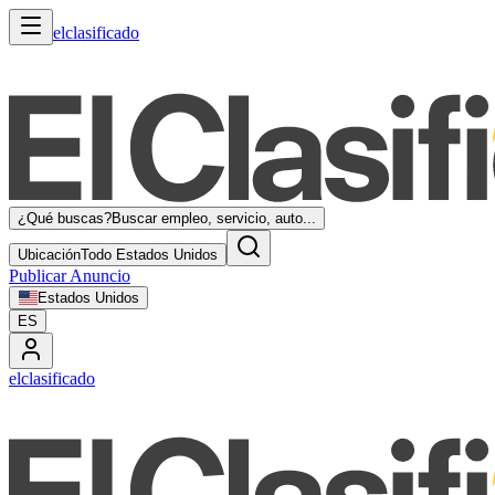
elclasificado
¿Qué buscas?
Buscar empleo, servicio, auto...
Ubicación
Todo Estados Unidos
Publicar Anuncio
Estados Unidos
ES
elclasificado