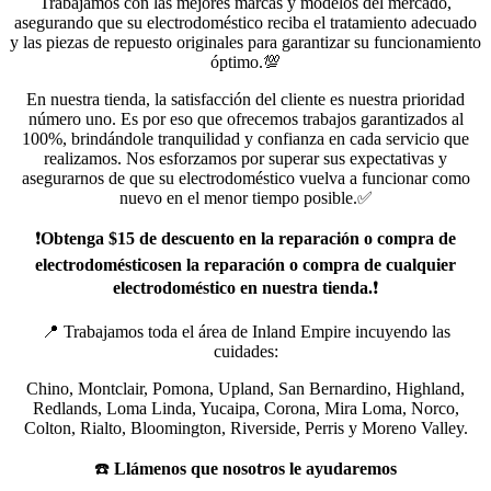
Trabajamos con las mejores marcas y modelos del mercado,
asegurando que su electrodoméstico reciba el tratamiento adecuado
y las piezas de repuesto originales para garantizar su funcionamiento
óptimo.💯
En nuestra tienda, la satisfacción del cliente es nuestra prioridad
número uno. Es por eso que ofrecemos trabajos garantizados al
100%, brindándole tranquilidad y confianza en cada servicio que
realizamos. Nos esforzamos por superar sus expectativas y
asegurarnos de que su electrodoméstico vuelva a funcionar como
nuevo en el menor tiempo posible.✅
❗️
Obtenga $15 de descuento en la reparación o compra de
electrodomésticosen la reparación o compra de cualquier
electrodoméstico en nuestra tienda.
❗️
📍 Trabajamos toda el área de Inland Empire incuyendo las
cuidades:
Chino, Montclair, Pomona, Upland, San Bernardino, Highland,
Redlands, Loma Linda, Yucaipa, Corona, Mira Loma, Norco,
Colton, Rialto, Bloomington, Riverside, Perris y Moreno Valley.
☎️
Llámenos que nosotros le ayudaremos