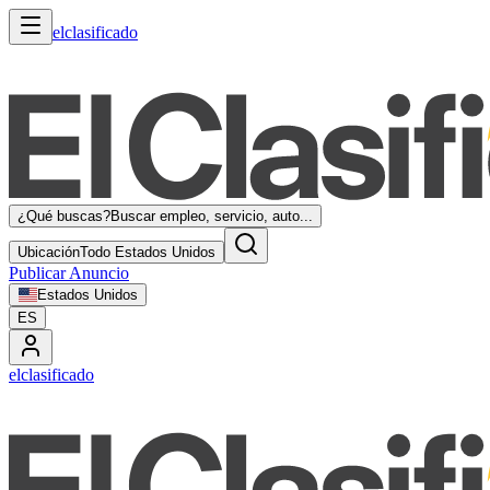
elclasificado
¿Qué buscas?
Buscar empleo, servicio, auto...
Ubicación
Todo Estados Unidos
Publicar Anuncio
Estados Unidos
ES
elclasificado