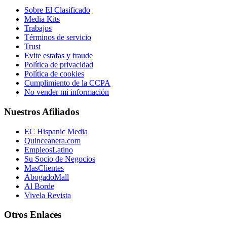
Sobre El Clasificado
Media Kits
Trabajos
Términos de servicio
Trust
Evite estafas y fraude
Política de privacidad
Política de cookies
Cumplimiento de la CCPA
No vender mi información
Nuestros Afiliados
EC Hispanic Media
Quinceanera.com
EmpleosLatino
Su Socio de Negocios
MasClientes
AbogadoMall
Al Borde
Vivela Revista
Otros Enlaces