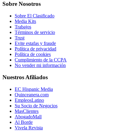
Sobre Nosotros
Sobre El Clasificado
Media Kits
Trabajos
Términos de servicio
Trust
Evite estafas y fraude
Política de privacidad
Política de cookies
Cumplimiento de la CCPA
No vender mi información
Nuestros Afiliados
EC Hispanic Media
Quinceanera.com
EmpleosLatino
Su Socio de Negocios
MasClientes
AbogadoMall
Al Borde
Vivela Revista