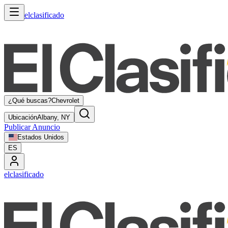
elclasificado
¿Qué buscas?
Chevrolet
Ubicación
Albany, NY
Publicar Anuncio
Estados Unidos
ES
elclasificado