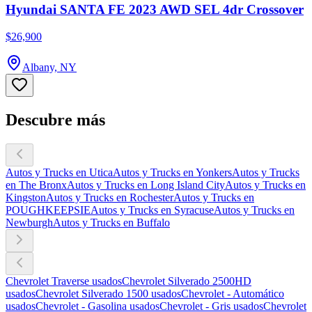
Hyundai SANTA FE 2023 AWD SEL 4dr Crossover
$26,900
Albany, NY
Descubre más
Autos y Trucks en Utica
Autos y Trucks en Yonkers
Autos y Trucks
en The Bronx
Autos y Trucks en Long Island City
Autos y Trucks en
Kingston
Autos y Trucks en Rochester
Autos y Trucks en
POUGHKEEPSIE
Autos y Trucks en Syracuse
Autos y Trucks en
Newburgh
Autos y Trucks en Buffalo
Chevrolet Traverse usados
Chevrolet Silverado 2500HD
usados
Chevrolet Silverado 1500 usados
Chevrolet - Automático
usados
Chevrolet - Gasolina usados
Chevrolet - Gris usados
Chevrolet