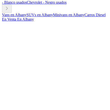
- Blanco usados
Chevrolet - Negro usados
Vans en Albany
SUVs en Albany
Minivans en Albany
Carros Diesel
En Venta En Albany