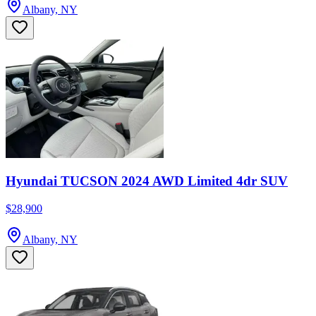
Albany, NY
Hyundai TUCSON 2024 AWD Limited 4dr SUV
$28,900
Albany, NY