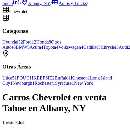
Inicio
/
Albany, NY
/
Autos y Trucks
/
Chevrolet
Categorías
Hyundai
32
Ford
12
Honda
8
Otros
Autos
6
BMW
5
Acura
4
Toyota
4
Volkswagen
4
Cadillac
3
Chrysler
3
Audi
Otras Áreas
Utica
51
POUGHKEEPSIE
2
Buffalo
1
Kingston
1
Long Island
City
1
Newburgh
1
Rochester
1
Syracuse
1
New York
Carros Chevrolet en venta
Tahoe en Albany, NY
1 resultados