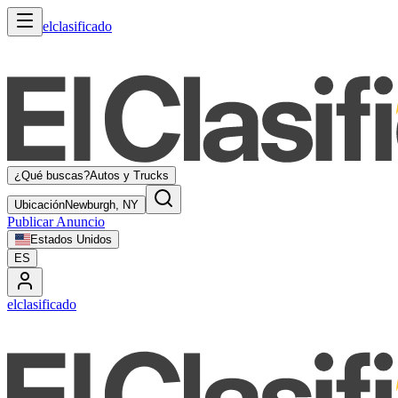
elclasificado
¿Qué buscas?
Autos y Trucks
Ubicación
Newburgh, NY
Publicar Anuncio
Estados Unidos
ES
elclasificado