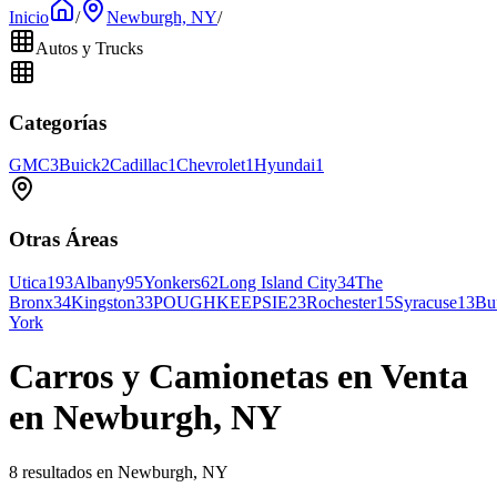
Inicio
/
Newburgh, NY
/
Autos y Trucks
Categorías
GMC
3
Buick
2
Cadillac
1
Chevrolet
1
Hyundai
1
Otras Áreas
Utica
193
Albany
95
Yonkers
62
Long Island City
34
The
Bronx
34
Kingston
33
POUGHKEEPSIE
23
Rochester
15
Syracuse
13
Bu
York
Carros y Camionetas en Venta
en Newburgh, NY
8 resultados en Newburgh, NY