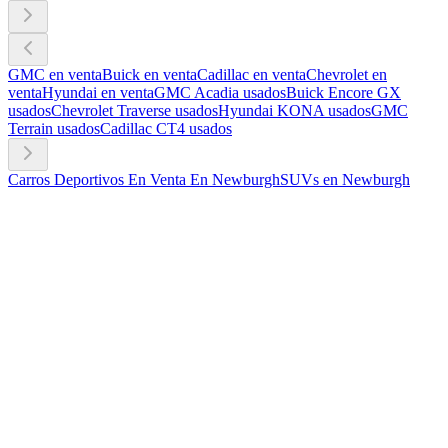
GMC en venta
Buick en venta
Cadillac en venta
Chevrolet en
venta
Hyundai en venta
GMC Acadia usados
Buick Encore GX
usados
Chevrolet Traverse usados
Hyundai KONA usados
GMC
Terrain usados
Cadillac CT4 usados
Carros Deportivos En Venta En Newburgh
SUVs en Newburgh