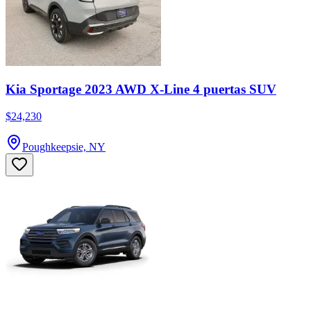
Kia Sportage 2023 AWD X-Line 4 puertas SUV
$24,230
Poughkeepsie, NY