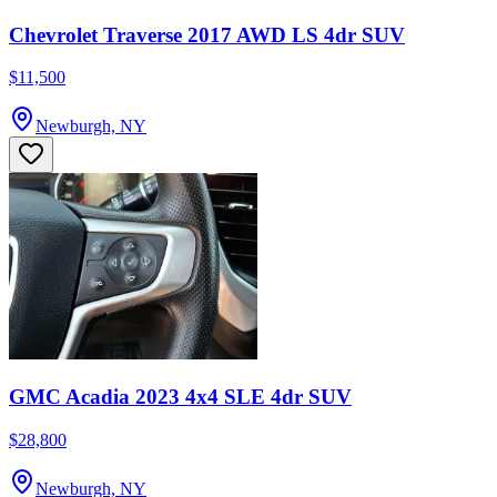
Chevrolet Traverse 2017 AWD LS 4dr SUV
$11,500
Newburgh, NY
GMC Acadia 2023 4x4 SLE 4dr SUV
$28,800
Newburgh, NY