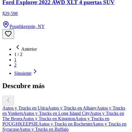
Ford Explorer 2022 AWD XLT 4 puertas SUV
$29,598
Poughkeepsie, NY
Anterior
1
/
2
1
2
Siguiente
Descubre más
Autos y Trucks en Utica
Autos y Trucks en Albany
Autos y Trucks
en Yonkers
Autos y Trucks en Long Island City
Autos y Trucks en
The Bronx
Autos y Trucks en Kingston
Autos y Trucks en
POUGHKEEPSIE
Autos y Trucks en Rochester
Autos y Trucks en
Syracuse
Autos y Trucks en Buffalo