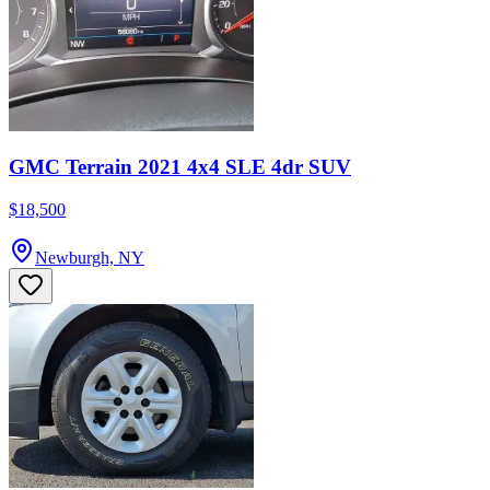
GMC Terrain 2021 4x4 SLE 4dr SUV
$18,500
Newburgh, NY