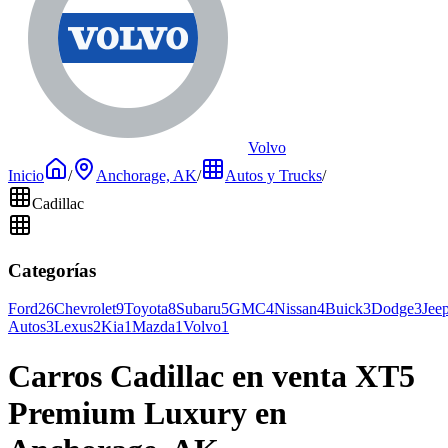
Volvo
Inicio
/
Anchorage, AK
/
Autos y Trucks
/
Cadillac
Categorías
Ford
26
Chevrolet
9
Toyota
8
Subaru
5
GMC
4
Nissan
4
Buick
3
Dodge
3
Jee
Autos
3
Lexus
2
Kia
1
Mazda
1
Volvo
1
Carros Cadillac en venta XT5
Premium Luxury en