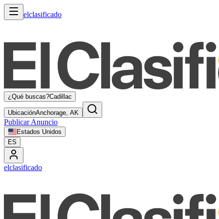
elclasificado
¿Qué buscas?
Cadillac
Ubicación
Anchorage, AK
Publicar Anuncio
Estados Unidos
ES
elclasificado