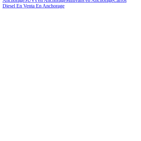
Anchorage
SUVs en Anchorage
Minivans en Anchorage
Carros
Diesel En Venta En Anchorage