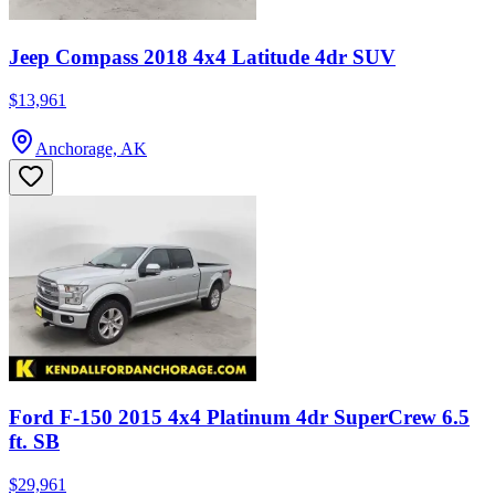
Jeep Compass 2018 4x4 Latitude 4dr SUV
$13,961
Anchorage, AK
Ford F-150 2015 4x4 Platinum 4dr SuperCrew 6.5
ft. SB
$29,961