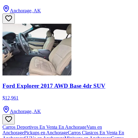
Anchorage, AK
Ford Explorer 2017 AWD Base 4dr SUV
$12,961
Anchorage, AK
Carros Deportivos En Venta En Anchorage
Vans en
Anchorage
Pickups en Anchorage
Carros Clasicos En Venta En