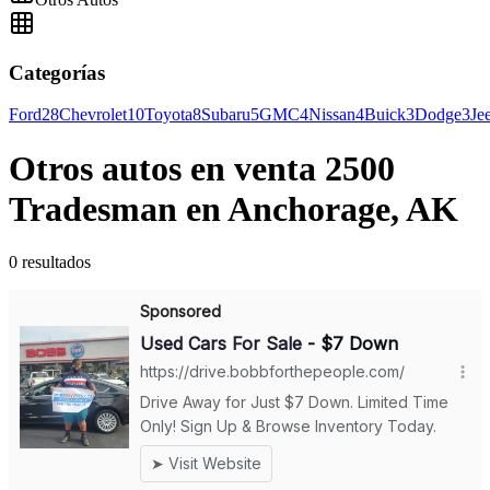
Categorías
Ford
28
Chevrolet
10
Toyota
8
Subaru
5
GMC
4
Nissan
4
Buick
3
Dodge
3
Je
Otros autos en venta 2500
Tradesman en Anchorage, AK
0 resultados