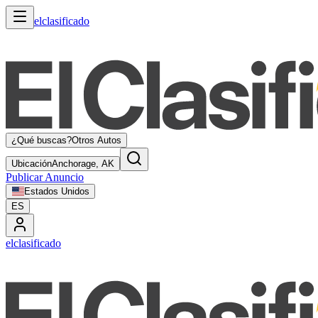
elclasificado
¿Qué buscas?
Otros Autos
Ubicación
Anchorage, AK
Publicar Anuncio
Estados Unidos
ES
elclasificado