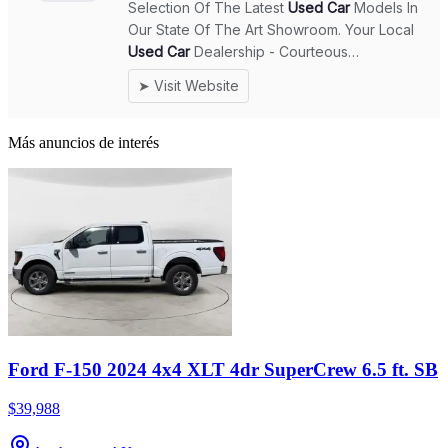
Más anuncios de interés
Ford F-150 2024 4x4 XLT 4dr SuperCrew 6.5 ft. SB
$39,988