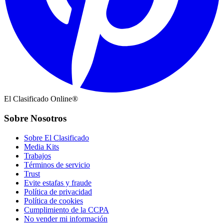
El Clasificado Online®
Sobre Nosotros
Sobre El Clasificado
Media Kits
Trabajos
Términos de servicio
Trust
Evite estafas y fraude
Política de privacidad
Política de cookies
Cumplimiento de la CCPA
No vender mi información