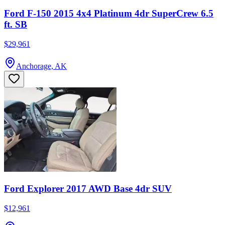
Ford F-150 2015 4x4 Platinum 4dr SuperCrew 6.5
ft. SB
$29,961
Anchorage, AK
Ford Explorer 2017 AWD Base 4dr SUV
$12,961