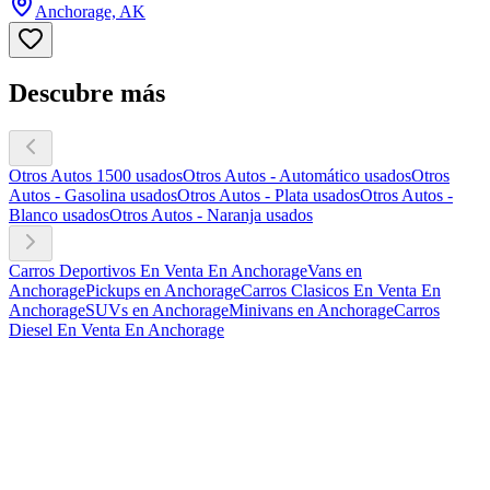
Anchorage, AK
Descubre más
Otros Autos 1500 usados
Otros Autos - Automático usados
Otros
Autos - Gasolina usados
Otros Autos - Plata usados
Otros Autos -
Blanco usados
Otros Autos - Naranja usados
Carros Deportivos En Venta En Anchorage
Vans en
Anchorage
Pickups en Anchorage
Carros Clasicos En Venta En
Anchorage
SUVs en Anchorage
Minivans en Anchorage
Carros
Diesel En Venta En Anchorage