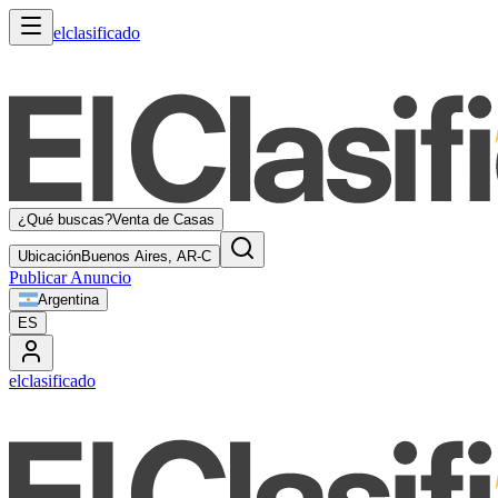
elclasificado
¿Qué buscas?
Venta de Casas
Ubicación
Buenos Aires, AR-C
Publicar Anuncio
Argentina
ES
elclasificado