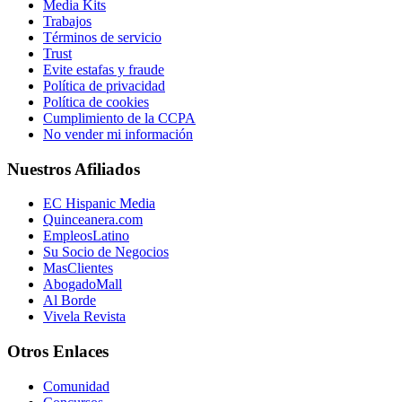
Media Kits
Trabajos
Términos de servicio
Trust
Evite estafas y fraude
Política de privacidad
Política de cookies
Cumplimiento de la CCPA
No vender mi información
Nuestros Afiliados
EC Hispanic Media
Quinceanera.com
EmpleosLatino
Su Socio de Negocios
MasClientes
AbogadoMall
Al Borde
Vivela Revista
Otros Enlaces
Comunidad