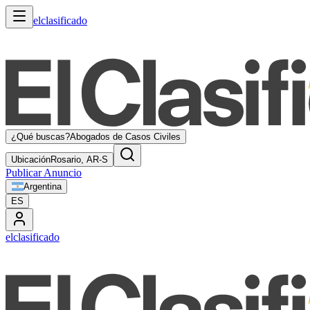
elclasificado
¿Qué buscas?
Abogados de Casos Civiles
Ubicación
Rosario, AR-S
Publicar Anuncio
Argentina
ES
elclasificado