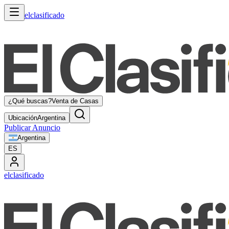
elclasificado
¿Qué buscas?
Venta de Casas
Ubicación
Argentina
Publicar Anuncio
Argentina
ES
elclasificado