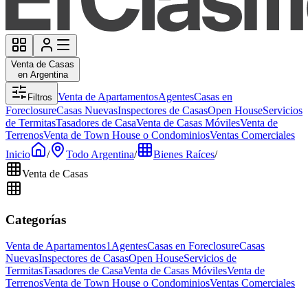
Venta de Casas
en Argentina
Venta de Apartamentos
Agentes
Casas en
Filtros
Foreclosure
Casas Nuevas
Inspectores de Casas
Open House
Servicios
de Termitas
Tasadores de Casa
Venta de Casas Móviles
Venta de
Terrenos
Venta de Town House o Condominios
Ventas Comerciales
Inicio
/
Todo Argentina
/
Bienes Raíces
/
Venta de Casas
Categorías
Venta de Apartamentos
1
Agentes
Casas en Foreclosure
Casas
Nuevas
Inspectores de Casas
Open House
Servicios de
Termitas
Tasadores de Casa
Venta de Casas Móviles
Venta de
Terrenos
Venta de Town House o Condominios
Ventas Comerciales