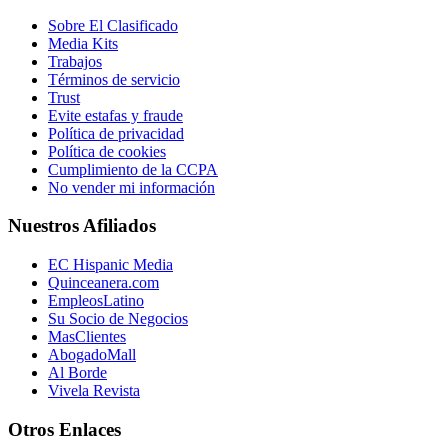
Sobre El Clasificado
Media Kits
Trabajos
Términos de servicio
Trust
Evite estafas y fraude
Política de privacidad
Política de cookies
Cumplimiento de la CCPA
No vender mi información
Nuestros Afiliados
EC Hispanic Media
Quinceanera.com
EmpleosLatino
Su Socio de Negocios
MasClientes
AbogadoMall
Al Borde
Vivela Revista
Otros Enlaces