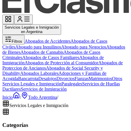
Servicios Legales e Inmigración
en Argentina
Abogados de Accidentes
Abogados de Casos
Filtros
Civiles
Abogado para Inquilinos
Abogado para Negocios
Abogados
de Bienes
Abogados de Cannabis
Abogados de Casos
Criminales
Abogados de Casos Familiares
Abogados de
Inmigración
Abogados de Protección al Consumidor
Abogados de
Proteccion de Ancianos
Abogados de Social Security y
Disability
Abogados Laborales
Adopciones y Familias de
Acogida
Bancarrota
Desalojos
Divorcios
Fianzas
Matrimonios
Otros
Servicios Legales e Inmigración
Paralegales
Servicios de Huellas
Dactilares
Servicios de Inmigración
Inicio
/
Todo Argentina
/
Servicios Legales e Inmigración
Categorías