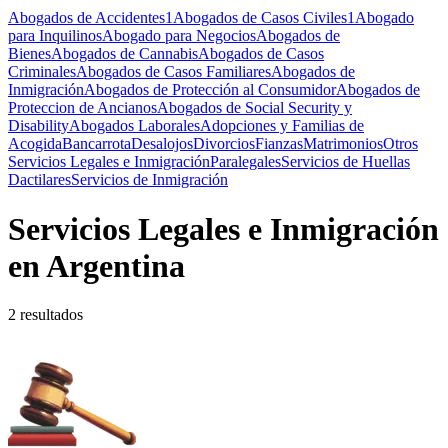
Abogados de Accidentes
1
Abogados de Casos Civiles
1
Abogado
para Inquilinos
Abogado para Negocios
Abogados de
Bienes
Abogados de Cannabis
Abogados de Casos
Criminales
Abogados de Casos Familiares
Abogados de
Inmigración
Abogados de Protección al Consumidor
Abogados de
Proteccion de Ancianos
Abogados de Social Security y
Disability
Abogados Laborales
Adopciones y Familias de
Acogida
Bancarrota
Desalojos
Divorcios
Fianzas
Matrimonios
Otros
Servicios Legales e Inmigración
Paralegales
Servicios de Huellas
Dactilares
Servicios de Inmigración
Servicios Legales e Inmigración
en Argentina
2 resultados