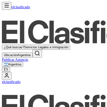
elclasificado
¿Qué buscas?
Servicios Legales e Inmigración
Ubicación
Argentina
Publicar Anuncio
Argentina
ES
elclasificado