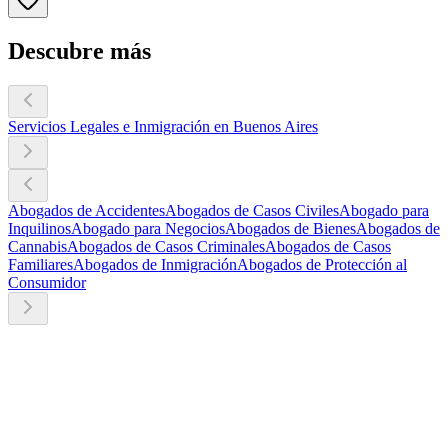
Descubre más
Servicios Legales e Inmigración en Buenos Aires
Abogados de Accidentes
Abogados de Casos Civiles
Abogado para
Inquilinos
Abogado para Negocios
Abogados de Bienes
Abogados de
Cannabis
Abogados de Casos Criminales
Abogados de Casos
Familiares
Abogados de Inmigración
Abogados de Protección al
Consumidor