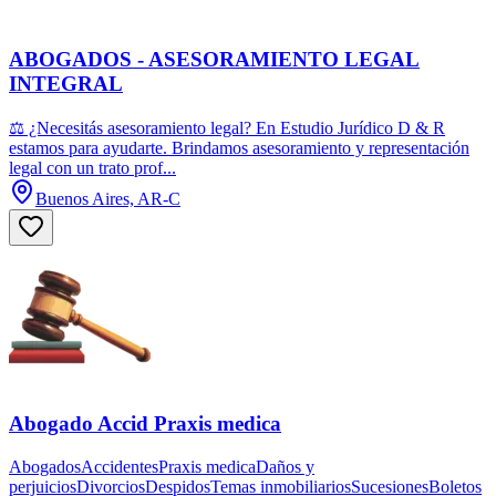
ABOGADOS - ASESORAMIENTO LEGAL
INTEGRAL
⚖️ ¿Necesitás asesoramiento legal? En Estudio Jurídico D & R
estamos para ayudarte. Brindamos asesoramiento y representación
legal con un trato prof...
Buenos Aires, AR-C
Abogado Accid Praxis medica
AbogadosAccidentesPraxis medicaDaños y
perjuiciosDivorciosDespidosTemas inmobiliariosSucesionesBoletos