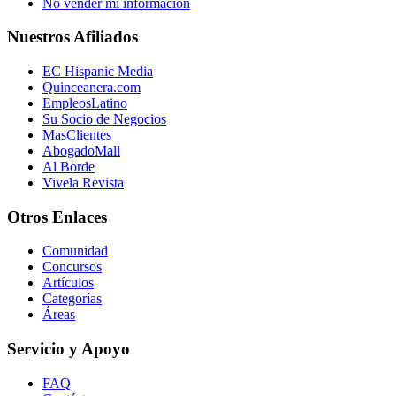
No vender mi información
Nuestros Afiliados
EC Hispanic Media
Quinceanera.com
EmpleosLatino
Su Socio de Negocios
MasClientes
AbogadoMall
Al Borde
Vivela Revista
Otros Enlaces
Comunidad
Concursos
Artículos
Categorías
Áreas
Servicio y Apoyo
FAQ