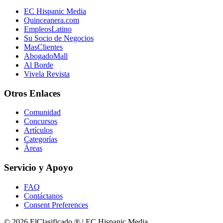
EC Hispanic Media
Quinceanera.com
EmpleosLatino
Su Socio de Negocios
MasClientes
AbogadoMall
Al Borde
Vivela Revista
Otros Enlaces
Comunidad
Concursos
Artículos
Categorías
Áreas
Servicio y Apoyo
FAQ
Contáctanos
Consent Preferences
© 2026 ElClasificado ® | EC Hispanic Media