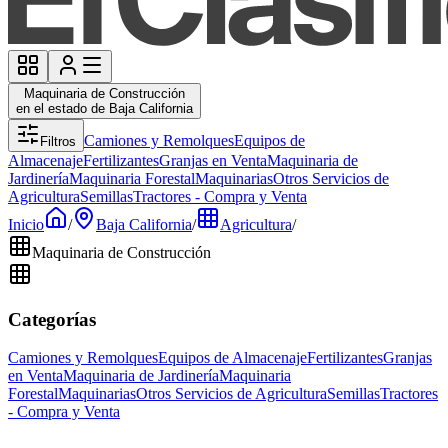
Maquinaria de Construcción
en el estado de Baja California
Camiones y Remolques
Equipos de
Filtros
Almacenaje
Fertilizantes
Granjas en Venta
Maquinaria de
Jardinería
Maquinaria Forestal
Maquinarias
Otros Servicios de
Agricultura
Semillas
Tractores - Compra y Venta
Inicio
/
Baja California
/
Agricultura
/
Maquinaria de Construcción
Categorías
Camiones y Remolques
Equipos de Almacenaje
Fertilizantes
Granjas
en Venta
Maquinaria de Jardinería
Maquinaria
Forestal
Maquinarias
Otros Servicios de Agricultura
Semillas
Tractores
- Compra y Venta