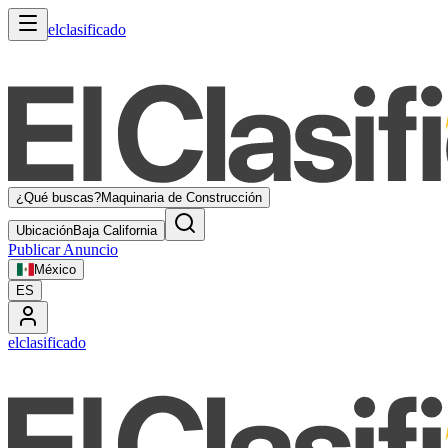
elclasificado
¿Qué buscas?
Maquinaria de Construcción
Ubicación
Baja California
Publicar Anuncio
México
ES
elclasificado