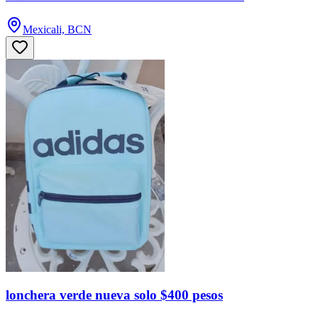
Mexicali, BCN
lonchera verde nueva solo $400 pesos