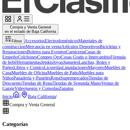
Compra y Venta General
en el estado de Baja California
Accesorios
Electrodomésticos
Materiales de
Filtros
construccion
Mercancía en venta
Artículos Deportivos
Bicicletas y
Reparaciones
Boletos para Eventos
Carniceria
Casas de
Empeño
Colchones
Compro Oro
Cosas Gratis o Intercambio
Fórmula
de bebé
Herramientas
Jetskis
Joyas
Juguetes
Lanchas, Botes y
Partes
Libros y Comics
Licorerías
Liquidaciones
Mayoreo
Muebles de
Casa
Muebles de Oficina
Muebles de Patio
Muebles para
Niños
Panaderia y Pasteles
Ropa
Supermercados
Tiendas de
Descuento
Tiendas de Ropa
Tiendas de Segunda Mano
Ventas de
Garaje
Videojuegos y Consolas
Zapatos
Inicio
/
Baja California
/
Compra y Venta General
Categorías