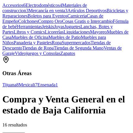
Accesorios
6
Electrodomésticos
4
Materiales de
construccion
3
Mercancía en venta
3
Artículos Deportivos
Bicicletas y
Reparaciones
Boletos para Eventos
Carniceria
Casas de
Empeño
Colchones
Compro Oro
Cosas Gratis o Intercambio
Fórmula
de bebé
Herramientas
Jetskis
Joyas
Juguetes
Lanchas, Botes y
Partes
Libros y Comics
Licorerías
Liquidaciones
Mayoreo
Muebles de
Casa
Muebles de Oficina
Muebles de Patio
Muebles para
Niños
Panaderia y Pasteles
Ropa
Supermercados
Tiendas de
Descuento
Tiendas de Ropa
Tiendas de Segunda Mano
Ventas de
Garaje
Videojuegos y Consolas
Zapatos
Otras Áreas
Tijuana
8
Mexicali
7
Ensenada
1
Compra y Venta General en el
estado de Baja California
16 resultados