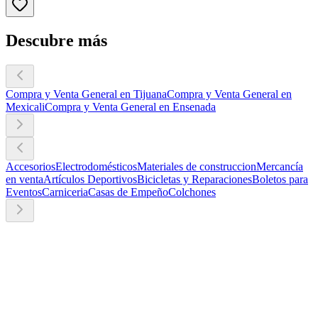
Descubre más
Compra y Venta General en Tijuana
Compra y Venta General en
Mexicali
Compra y Venta General en Ensenada
Accesorios
Electrodomésticos
Materiales de construccion
Mercancía
en venta
Artículos Deportivos
Bicicletas y Reparaciones
Boletos para
Eventos
Carniceria
Casas de Empeño
Colchones