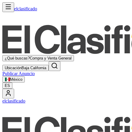
elclasificado
¿Qué buscas?
Compra y Venta General
Ubicación
Baja California
Publicar Anuncio
México
ES
elclasificado