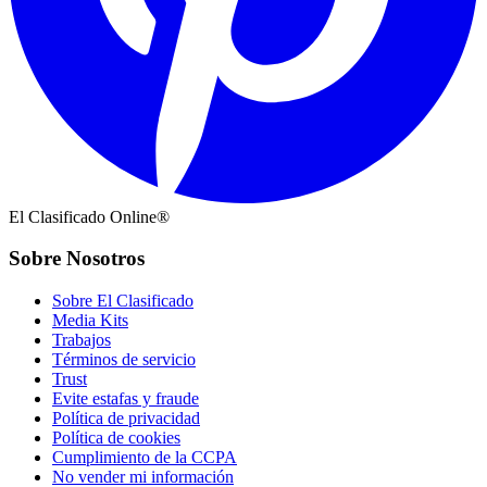
El Clasificado Online®
Sobre Nosotros
Sobre El Clasificado
Media Kits
Trabajos
Términos de servicio
Trust
Evite estafas y fraude
Política de privacidad
Política de cookies
Cumplimiento de la CCPA
No vender mi información