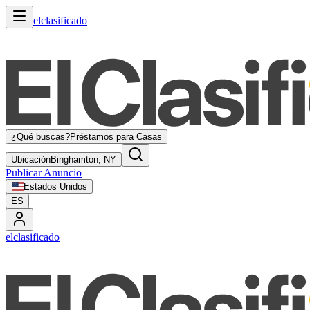
elclasificado
¿Qué buscas?
Préstamos para Casas
Ubicación
Binghamton, NY
Publicar Anuncio
Estados Unidos
ES
elclasificado