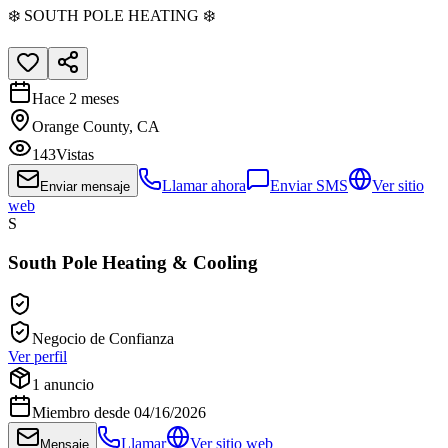
❄️ SOUTH POLE HEATING ❄️
Hace 2 meses
Orange County, CA
143
Vistas
Llamar ahora
Enviar SMS
Ver sitio
Enviar mensaje
web
S
South Pole Heating & Cooling
Negocio de Confianza
Ver perfil
1
anuncio
Miembro desde
04/16/2026
Llamar
Ver sitio web
Mensaje