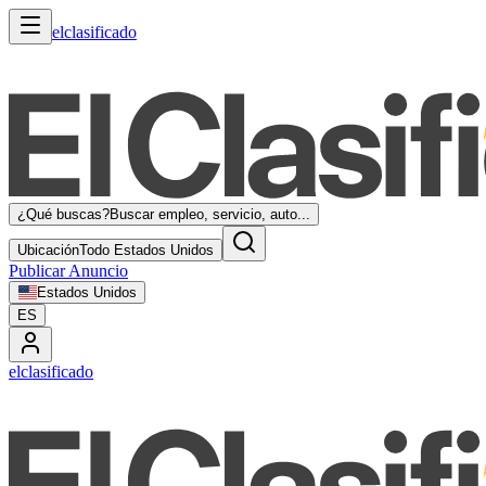
elclasificado
¿Qué buscas?
Buscar empleo, servicio, auto...
Ubicación
Todo Estados Unidos
Publicar Anuncio
Estados Unidos
ES
elclasificado