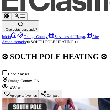
¿Qué estás buscando?
Inicio
/
Orange County
/
Servicios del Hogar
/
Aire
Acondicionado
/
❄️ SOUTH POLE HEATING ❄️
❄️ SOUTH POLE HEATING ❄️
Hace 2 meses
Orange County, CA
143
Vistas
Agregar a favoritos
Compartir