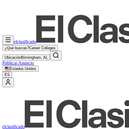
elclasificado
¿Qué buscas?
Career Colleges
Ubicación
Birmingham, AL
Publicar Anuncio
Estados Unidos
ES
elclasificado