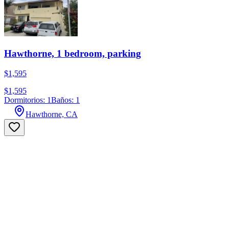
Hawthorne, 1 bedroom, parking
$1,595
$1,595
Dormitorios: 1
Baños: 1
Hawthorne, CA