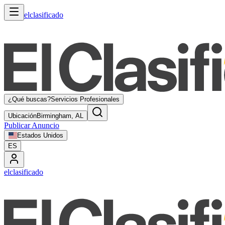
elclasificado
¿Qué buscas?
Servicios Profesionales
Ubicación
Birmingham, AL
Publicar Anuncio
Estados Unidos
ES
elclasificado