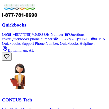
Quickbooks
Qb☎ +I877*(78I)*O69O QB Number ☎Questions
coverQuickbooks phone number ☎ +I877*(78I)*O69O ☎#USA
Quickbooks Support Phone Number, Quickbooks Helpline ...
Birmingham, AL
CONTUS Tech