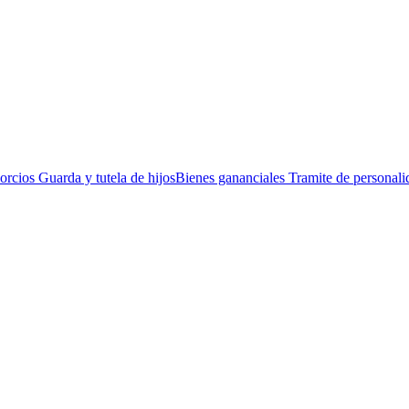
ios Guarda y tutela de hijosBienes gananciales Tramite de personalida