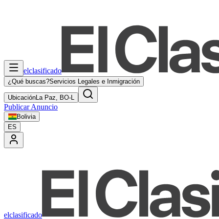
elclasificado
¿Qué buscas?
Servicios Legales e Inmigración
Ubicación
La Paz, BO-L
Publicar Anuncio
Bolivia
ES
elclasificado