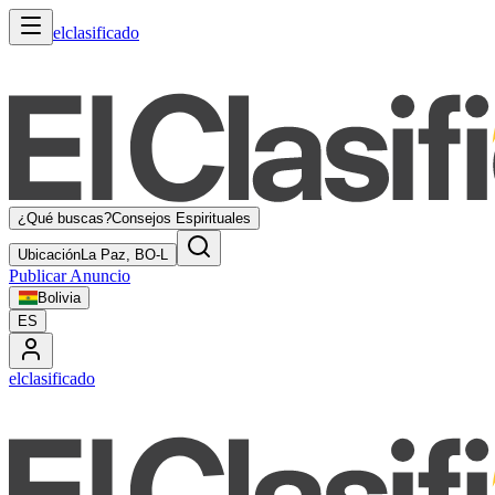
elclasificado
¿Qué buscas?
Consejos Espirituales
Ubicación
La Paz, BO-L
Publicar Anuncio
Bolivia
ES
elclasificado