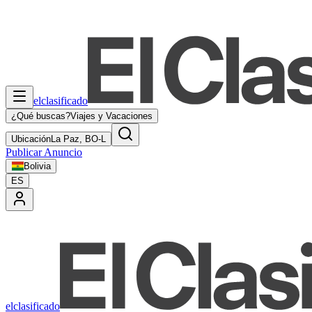
elclasificado
¿Qué buscas?
Viajes y Vacaciones
Ubicación
La Paz, BO-L
Publicar Anuncio
Bolivia
ES
elclasificado