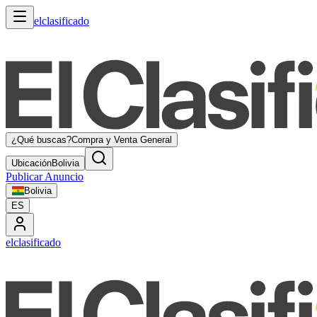
elclasificado
¿Qué buscas?
Compra y Venta General
Ubicación
Bolivia
Publicar Anuncio
Bolivia
ES
elclasificado