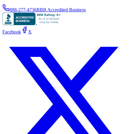
888-277-4736
BBB Accredited Business
Facebook
X