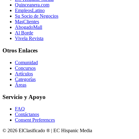
Quinceanera.com
EmpleosLatino
Su Socio de Negocios
MasClientes
AbogadoMall
Al Borde
Vivela Revista
Otros Enlaces
Comunidad
Concursos
Artículos
Categorías
Áreas
Servicio y Apoyo
FAQ
Contáctanos
Consent Preferences
© 2026 ElClasificado ® | EC Hispanic Media