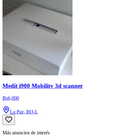
Medit i900 Mobility 3d scanner
Bs6,000
La Paz, BO-L
Más anuncios de interés