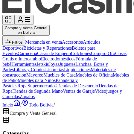
Compra y Venta General
en Bolivia
Mercancía en venta
Accesorios
Artículos
Filtros
Deportivos
Bicicletas y Reparaciones
Boletos para
Eventos
Carniceria
Casas de Empeño
Colchones
Compro Oro
Cosas
Gratis o Intercambio
Electrodomésticos
Fórmula de
bebé
Herramientas
Jetskis
Joyas
Juguetes
Lanchas, Botes y
Partes
Libros y Comics
Licorerías
Liquidaciones
Materiales de
construccion
Mayoreo
Muebles de Casa
Muebles de Oficina
Muebles
de Patio
Muebles para Niños
Panaderia y
Pasteles
Ropa
Supermercados
Tiendas de Descuento
Tiendas de
Ropa
Tiendas de Segunda Mano
Ventas de Garaje
Videojuegos y
Consolas
Zapatos
Inicio
/
Todo Bolivia
/
Compra y Venta General
Categorías