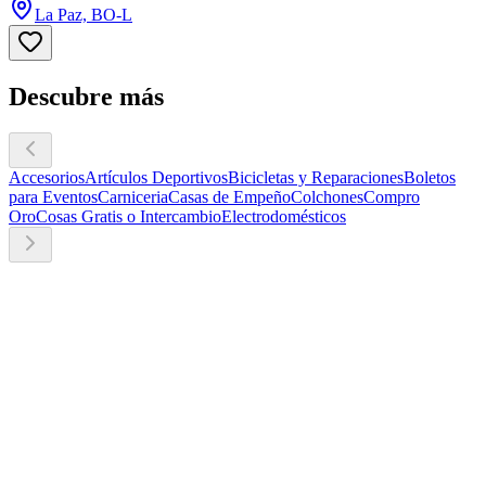
La Paz, BO-L
Descubre más
Accesorios
Artículos Deportivos
Bicicletas y Reparaciones
Boletos
para Eventos
Carniceria
Casas de Empeño
Colchones
Compro
Oro
Cosas Gratis o Intercambio
Electrodomésticos