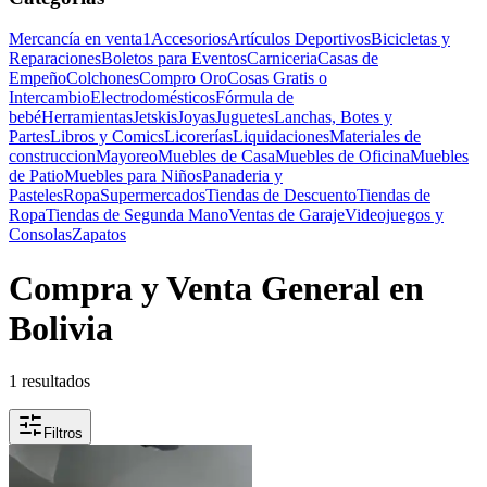
Mercancía en venta
1
Accesorios
Artículos Deportivos
Bicicletas y
Reparaciones
Boletos para Eventos
Carniceria
Casas de
Empeño
Colchones
Compro Oro
Cosas Gratis o
Intercambio
Electrodomésticos
Fórmula de
bebé
Herramientas
Jetskis
Joyas
Juguetes
Lanchas, Botes y
Partes
Libros y Comics
Licorerías
Liquidaciones
Materiales de
construccion
Mayoreo
Muebles de Casa
Muebles de Oficina
Muebles
de Patio
Muebles para Niños
Panaderia y
Pasteles
Ropa
Supermercados
Tiendas de Descuento
Tiendas de
Ropa
Tiendas de Segunda Mano
Ventas de Garaje
Videojuegos y
Consolas
Zapatos
Compra y Venta General en
Bolivia
1 resultados
Filtros