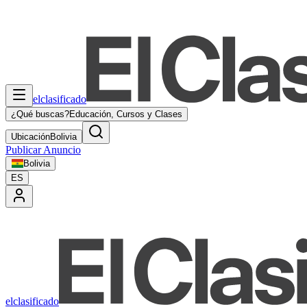
elclasificado
¿Qué buscas?
Educación, Cursos y Clases
Ubicación
Bolivia
Publicar Anuncio
Bolivia
ES
elclasificado