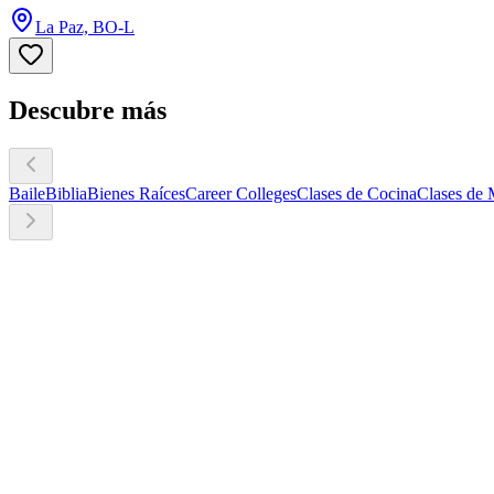
La Paz, BO-L
Descubre más
Baile
Biblia
Bienes Raíces
Career Colleges
Clases de Cocina
Clases de 