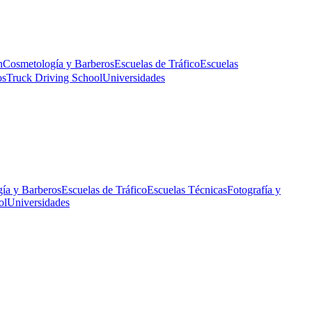
n
Cosmetología y Barberos
Escuelas de Tráfico
Escuelas
os
Truck Driving School
Universidades
ía y Barberos
Escuelas de Tráfico
Escuelas Técnicas
Fotografía y
ol
Universidades