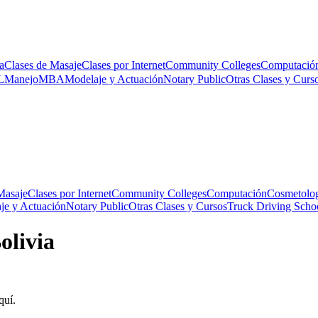
a
Clases de Masaje
Clases por Internet
Community Colleges
Computació
L
Manejo
MBA
Modelaje y Actuación
Notary Public
Otras Clases y Curs
Masaje
Clases por Internet
Community Colleges
Computación
Cosmetolog
je y Actuación
Notary Public
Otras Clases y Cursos
Truck Driving Scho
olivia
quí.