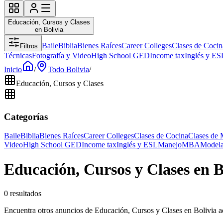
Educación, Cursos y Clases
en Bolivia
Baile
Biblia
Bienes Raíces
Career Colleges
Clases de Cocin
Filtros
Técnicas
Fotografía y Video
High School GED
Income tax
Inglés y ES
Inicio
/
Todo Bolivia
/
Educación, Cursos y Clases
Categorías
Baile
Biblia
Bienes Raíces
Career Colleges
Clases de Cocina
Clases de 
Video
High School GED
Income tax
Inglés y ESL
Manejo
MBA
Modela
Educación, Cursos y Clases en B
0 resultados
Encuentra otros anuncios de Educación, Cursos y Clases en Bolivia a