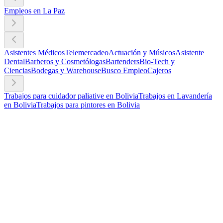
Empleos en La Paz
Asistentes Médicos
Telemercadeo
Actuación y Músicos
Asistente
Dental
Barberos y Cosmetólogas
Bartenders
Bio-Tech y
Ciencias
Bodegas y Warehouse
Busco Empleo
Cajeros
Trabajos para cuidador paliative en Bolivia
Trabajos en Lavandería
en Bolivia
Trabajos para pintores en Bolivia