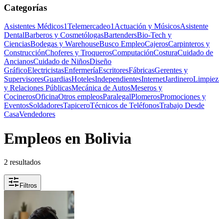
Categorías
Asistentes Médicos
1
Telemercadeo
1
Actuación y Músicos
Asistente
Dental
Barberos y Cosmetólogas
Bartenders
Bio-Tech y
Ciencias
Bodegas y Warehouse
Busco Empleo
Cajeros
Carpinteros y
Construcción
Choferes y Troqueros
Computación
Costura
Cuidado de
Ancianos
Cuidado de Niños
Diseño
Gráfico
Electricistas
Enfermería
Escritores
Fábricas
Gerentes y
Supervisores
Guardias
Hoteles
Independientes
Internet
Jardinero
Limpiez
y Relaciones Públicas
Mecánica de Autos
Meseros y
Cocineros
Oficina
Otros empleos
Paralegal
Plomeros
Promociones y
Eventos
Soldadores
Tapicero
Técnicos de Teléfonos
Trabajo Desde
Casa
Vendedores
Empleos en Bolivia
2 resultados
Filtros