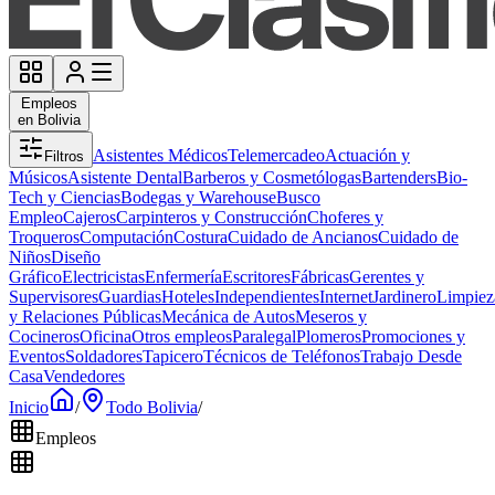
Empleos
en Bolivia
Asistentes Médicos
Telemercadeo
Actuación y
Filtros
Músicos
Asistente Dental
Barberos y Cosmetólogas
Bartenders
Bio-
Tech y Ciencias
Bodegas y Warehouse
Busco
Empleo
Cajeros
Carpinteros y Construcción
Choferes y
Troqueros
Computación
Costura
Cuidado de Ancianos
Cuidado de
Niños
Diseño
Gráfico
Electricistas
Enfermería
Escritores
Fábricas
Gerentes y
Supervisores
Guardias
Hoteles
Independientes
Internet
Jardinero
Limpiez
y Relaciones Públicas
Mecánica de Autos
Meseros y
Cocineros
Oficina
Otros empleos
Paralegal
Plomeros
Promociones y
Eventos
Soldadores
Tapicero
Técnicos de Teléfonos
Trabajo Desde
Casa
Vendedores
Inicio
/
Todo Bolivia
/
Empleos