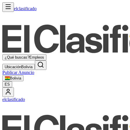
elclasificado
¿Qué buscas?
Empleos
Ubicación
Bolivia
Publicar Anuncio
Bolivia
ES
elclasificado