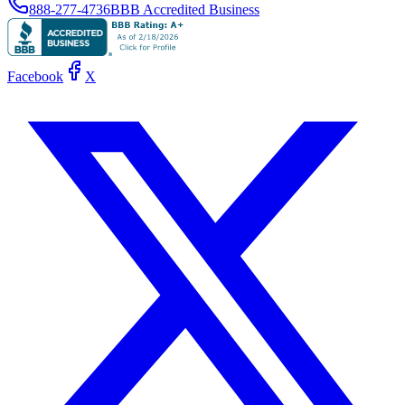
888-277-4736
BBB Accredited Business
Facebook
X