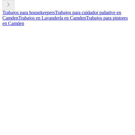
Trabajos para housekeepers
Trabajos para cuidador paliative en
Camden
Trabajos en Lavandería en Camden
Trabajos para pintores
en Camden