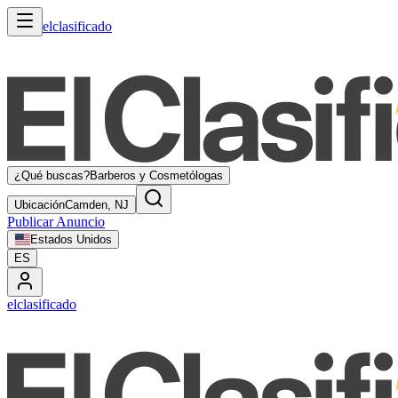
elclasificado
¿Qué buscas?
Barberos y Cosmetólogas
Ubicación
Camden, NJ
Publicar Anuncio
Estados Unidos
ES
elclasificado