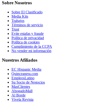
Sobre Nosotros
Sobre El Clasificado
Media Kits
Trabajos
Términos de servicio
Trust
Evite estafas y fraude
Política de privacidad
Política de cookies
Cumplimiento de la CCPA
No vender mi información
Nuestros Afiliados
EC Hispanic Media
Quinceanera.com
EmpleosLatino
Su Socio de Negocios
MasClientes
AbogadoMall
Al Borde
Vivela Revista